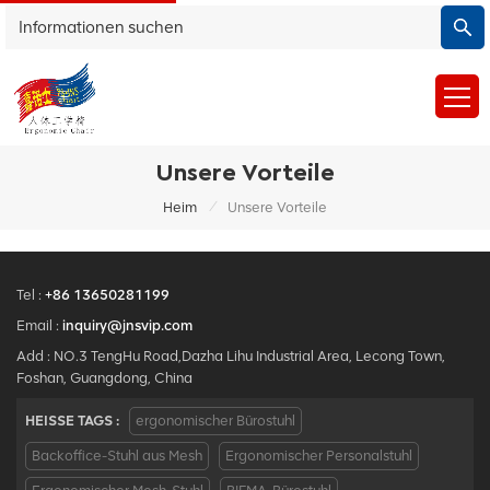
Unsere Vorteile
/
Heim
Unsere Vorteile
Tel :
+86 13650281199
Email :
inquiry@jnsvip.com
Add : NO.3 TengHu Road,Dazha Lihu Industrial Area, Lecong Town,
Foshan, Guangdong, China
HEISSE TAGS :
ergonomischer Bürostuhl
Backoffice-Stuhl aus Mesh
Ergonomischer Personalstuhl