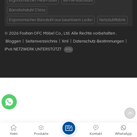
Ergonomischer Mesh-Stuhl
BIFMA-Bürostuhl
Bürodrehstuhl China
Ergonomischer Bürostuhl aus luxuriösem Leder
Netzstuhlfabrik
© 2026 Foshan OFC Möbel Co., Ltd. Alle Rechte vorbehalten .
Bloggen
|
Seitenverzeichnis
|
Xml
|
Datenschutz-Bestimmungen
|
IPv6 NETZWERK UNTERSTÜTZT
Heim
Produkte
Kontakt
WhatsApp