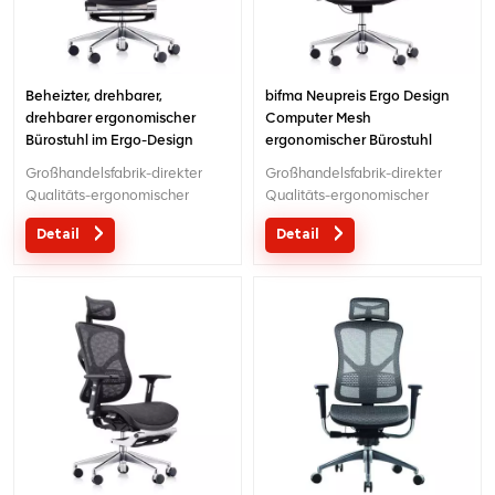
Beheizter, drehbarer,
bifma Neupreis Ergo Design
drehbarer ergonomischer
Computer Mesh
Bürostuhl im Ergo-Design
ergonomischer Bürostuhl
Großhandelsfabrik-direkter
Großhandelsfabrik-direkter
Qualitäts-ergonomischer
Qualitäts-ergonomischer
Entwurfsbüro-Ineinander
Entwurfsbüro-Ineinander
Detail
Detail
greifenstuhl MOQ ist EIN Stück,
greifenstuhl MOQ ist EIN Stück,
große Quantität mit großem
große Quantität mit großem
Diskont.Maßgeschneiderter
Diskont.Maßgeschneiderter
Service mit Ihren Bedürfnissen
Service mit Ihren Bedürfnissen
ist akzeptabel.
ist akzeptabel.