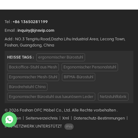
Tel :
+86 13650281199
Email :
inquiry@jnsvip.com
Add : NO.3 TengHu Road,Dazha Lihu Industrial Area, Lecong Town,
Foshan, Guangdong, China
HEISSE TAGS :
ergonomischer Bürostuhl
Backoffice-Stuhl aus Mesh
Ergonomischer Personalstuhl
Ergonomischer Mesh-Stuhl
BIFMA-Bürostuhl
Bürodrehstuhl China
Ergonomischer Bürostuhl aus luxuriösem Leder
Netzstuhlfabrik
© 2026 Foshan OFC Möbel Co., Ltd. Alle Rechte vorbehalten .
Bloggen
|
Seitenverzeichnis
|
Xml
|
Datenschutz-Bestimmungen
|
IPv6 NETZWERK UNTERSTÜTZT