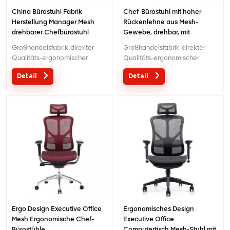
China Bürostuhl Fabrik
Chef-Bürostuhl mit hoher
Herstellung Manager Mesh
Rückenlehne aus Mesh-
drehbarer Chefbürostuhl
Gewebe, drehbar, mit
Kopfstütze
Großhandelsfabrik-direkter
Großhandelsfabrik-direkter
Qualitäts-ergonomischer
Qualitäts-ergonomischer
Entwurfsbüro-Ineinander
Entwurfsbüro-Ineinander
Detail
Detail
greifenstuhl MOQ ist EIN Stück,
greifenstuhl MOQ ist EIN Stück,
große Quantität mit großem
große Quantität mit großem
Diskont.Maßgeschneiderter
Diskont.Maßgeschneiderter
Service mit Ihren Bedürfnissen
Service mit Ihren Bedürfnissen
ist akzeptabel.
ist akzeptabel.
Ergo Design Executive Office
Ergonomisches Design
Mesh Ergonomische Chef-
Executive Office
Bürostühle
Computertisch Mesh-Stuhl mit