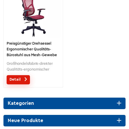
Preisgünstiger Drehsessel
Ergonomischer Qualitäts-
Bürostuhl aus Mesh-Gewebe
Großhandelsfabrik-direkter
Qualitäts-ergonomischer
Entwurfsbüro-Ineinander
Detail
greifenstuhl MOQ ist EIN Stück,
große Quantität mit großem
Diskont.Maßgeschneiderter
Service mit Ihren Bedürfnissen
Kategorien
ist akzeptabel.
Neue Produkte