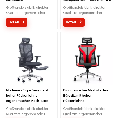
hoher Rückenlehne
Großhandelsfabrik-direkter
Großhandelsfabrik-direkter
Qualitäts-ergonomischer
Qualitäts-ergonomischer
Entwurfsbüro-Ineinander
Entwurfsbüro-Ineinander
Detail
Detail
greifenstuhl MOQ ist EIN Stück,
greifenstuhl MOQ ist EIN Stück,
große Quantität mit großem
große Quantität mit großem
Diskont.Maßgeschneiderter
Diskont.Maßgeschneiderter
Service mit Ihren Bedürfnissen
Service mit Ihren Bedürfnissen
ist akzeptabel.
ist akzeptabel.
Modernes Ergo-Design mit
Ergonomischer Mesh-Leder-
hoher Rückenlehne,
Bürositz mit hoher
ergonomischer Mesh-Back-
Rückenlehne,
Office-Stuhl
höhenverstellbarer Gaming-
Großhandelsfabrik-direkter
Großhandelsfabrik-direkter
Stuhl
Qualitäts-ergonomischer
Qualitäts-ergonomischer