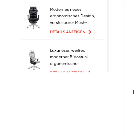
Modernes neues
ergonomisches Design,
verstellbarer Mesh-
Büro-Ergo-Stuhl
DETAILS ANZEIGEN
Luxuriöser, weißer,
moderner Bürostuhl,
ergonomischer
Chefsessel mit Mesh-
DETAILS ANZEIGEN
Metallmaterial für den
Bürogebrauch
Ergonomische
Bürostühle mit neuem
Design und hoher
Qualität zum Fabrikpreis
DETAILS ANZEIGEN
Bequeme Möbel