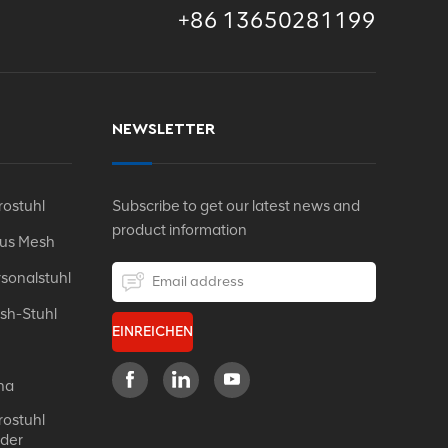
+86 13650281199
NEWSLETTER
ostuhl
Subscribe to get our latest news and
product information
Aus Mesh
sonalstuhl
sh-Stuhl
EINREICHEN
na
ostuhl
eder