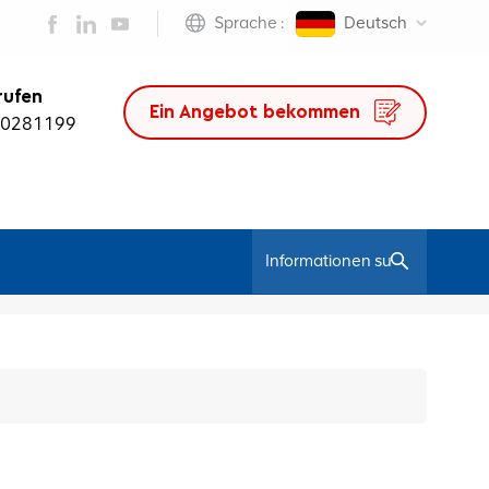
Sprache :
Deutsch
rufen
Ein Angebot bekommen
50281199
/
Heim
Ipro-Stuhl