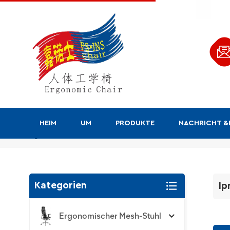
HEIM
UM
PRODUKTE
NACHRICHT 
Ipro-Stuhl
Kategorien
Ip
Ergonomischer Mesh-Stuhl