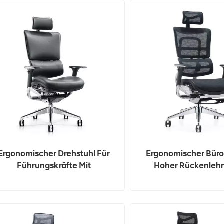
Ergonomischer Drehstuhl Für
Ergonomischer Büros
Führungskräfte Mit
Hoher Rückenleh
Volllederbezug
Fußstütze Aus Net