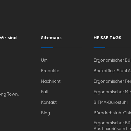
Wir sind
Sitemaps
HEISSE TAGS
Um
Ergonomischer Bür
Produkte
Backoffice-Stuhl 
Nachricht
Ergonomischer Per
Fall
Ergonomischer Me
ong Town,
Kontakt
BIFMA-Bürostuhl
Blog
Bürodrehstuhl Chi
Ergonomischer Bür
Aus Luxuriösem L