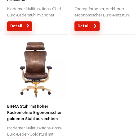
Moderner Multifunktions-Chef-
Orangefarbener, drehbarer,
Büro-Lederstuhl mit hoher
ergonomischer Büro-Netzstuhl
Rückenlehne für schwere
für schwere Menschen
Detail
Detail
Menschen
BIFMA Stuhl mit hoher
Rückenlehne Ergonomischer
goldener Stuhl aus echtem
Leder
Moderner Multifunktions-Boss-
Büro-Leder-Goldstuhl mit