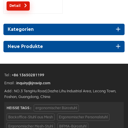
hoher Rückenlehne
Detail
Kategorien
Neue Produkte
Tel :
+86 13650281199
Email :
inquiry@jnsvip.com
Add : NO.3 TengHu Road,Dazha Lihu Industrial Area, Lecong Town,
Foshan, Guangdong, China
HEISSE TAGS :
ergonomischer Bürostuhl
Backoffice-Stuhl aus Mesh
Ergonomischer Personalstuhl
Ergonomischer Mesh-Stuhl
BIFMA-Bürostuhl