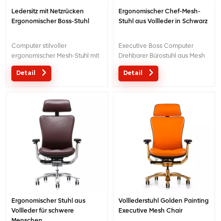
Ledersitz mit Netzrücken
Ergonomischer Chef-Mesh-
Ergonomischer Boss-Stuhl
Stuhl aus Vollleder in Schwarz
Computer stilvoller
Executive Boss Computer
ergonomischer Mesh-Stuhl mit
Drehbarer Bürostuhl aus Mesh
verstellbarer Kopfstütze für
Detail
Detail
Chef oder Manager
Ergonomischer Stuhl aus
Volllederstuhl Golden Painting
Vollleder für schwere
Executive Mesh Chair
Menschen