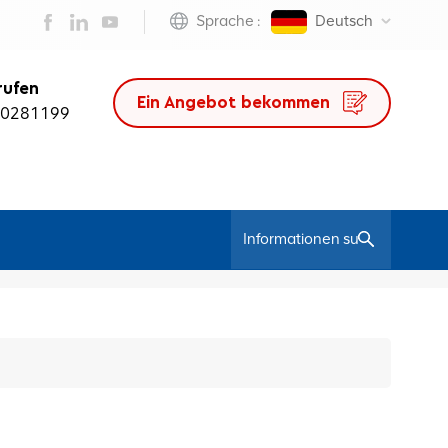
Sprache :
Deutsch
rufen
Ein Angebot bekommen
50281199
/
Heim
JNS-PK-Serie