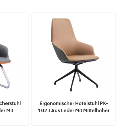
cherstuhl
Ergonomischer Hotelstuhl PK-
er Mit
102J Aus Leder Mit Mittelhoher
lehne –
Rückenlehne – Komfortable
ilvolle
Und Stilvolle Sitzgelegenheit
 Für
Für