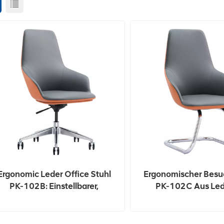
Ergonomic Leder Office Stuhl
Ergonomischer Besu
PK-102B: Einstellbarer,
PK-102C Aus Led
Hochrangiger Und
Mittelhoher Rücken
Komfortabler Führungsstuhl
Komfortable Und St
Für Zuhause/Büro
Sitzgelegenheit