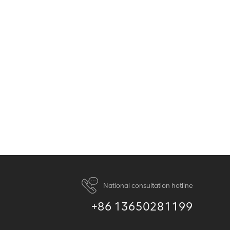
ng
Hotellobbys/Empfangsbereiche
National consultation hotline
+86 13650281199