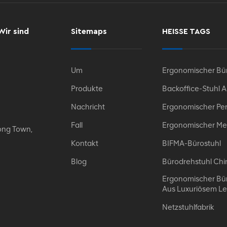
Wir sind
Sitemaps
HEISSE TAGS
Um
Ergonomischer Bür
Produkte
Backoffice-Stuhl 
Nachricht
Ergonomischer Per
Fall
Ergonomischer Me
ong Town,
Kontakt
BIFMA-Bürostuhl
Blog
Bürodrehstuhl Chi
Ergonomischer Bür
Aus Luxuriösem L
Netzstuhlfabrik