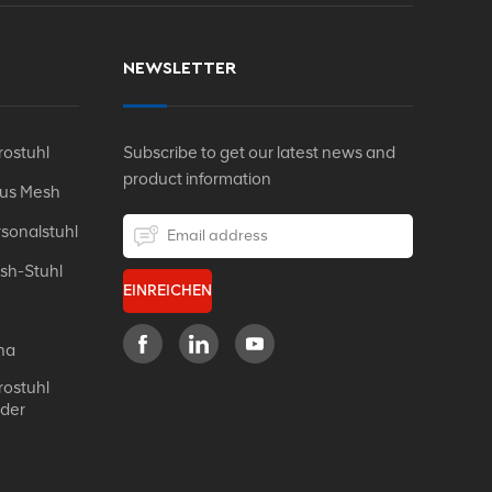
NEWSLETTER
ostuhl
Subscribe to get our latest news and
product information
Aus Mesh
sonalstuhl
sh-Stuhl
EINREICHEN
na
ostuhl
eder