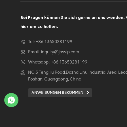
Computer Drehsessel
Ergonomischer
Bürostuhl
Bei Fragen können Sie sich gerne an uns wenden. 
DETAILS ANZEIGEN
hier um zu helfen.
Ergonomischer
Tel :
+86 13650281199
Lederstuhl Auding:
Ultimate Komfort für
Email :
inquiry@jnsvip.com
Büro- und
DETAILS ANZEIGEN
Whatsapp :
+86 13650281199
Hausgebrauch
NO.3 TengHu Road,Dazha Lihu Industrial Area, Lec
Auding Ergonomischer
Foshan, Guangdong, China
Lederstuhl: Stilvolle
Unterstützung für den
ANWEISUNGEN BEKOMMEN
ganzen Tag Komfort
DETAILS ANZEIGEN
Ergonomischer
Lederstuhl Auding -