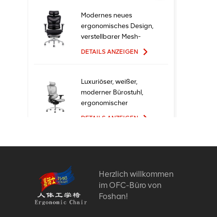
Modernes neues
ergonomisches Design,
verstellbarer Mesh-
Büro-Ergo-Stuhl
DETAILS ANZEIGEN
Luxuriöser, weißer,
moderner Bürostuhl,
ergonomischer
Chefsessel mit Mesh-
DETAILS ANZEIGEN
Metallmaterial für den
Bürogebrauch
Ergonomische
Bürostühle mit neuem
Design und hoher
Herzlich willkommen
Qualität zum Fabrikpreis
im OFC-Büro von
DETAILS ANZEIGEN
Foshan!
Bequeme Möbel