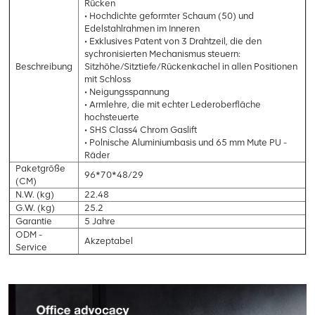
Rücken
• Hochdichte geformter Schaum (50) und
Edelstahlrahmen im Inneren
• Exklusives Patent von 3 Drahtzeil, die den
sychronisierten Mechanismus steuern:
Beschreibung
Sitzhöhe/Sitztiefe/Rückenkachel in allen Positionen
mit Schloss
• Neigungsspannung
• Armlehre, die mit echter Lederoberfläche
hochsteuerte
• SHS Class4 Chrom Gaslift
• Polnische Aluminiumbasis und 65 mm Mute PU -
Räder
Paketgröße
96*70*48/29
(CM)
N.W. (kg)
22.48
G.W. (kg)
25.2
Garantie
5 Jahre
ODM -
Akzeptabel
Service