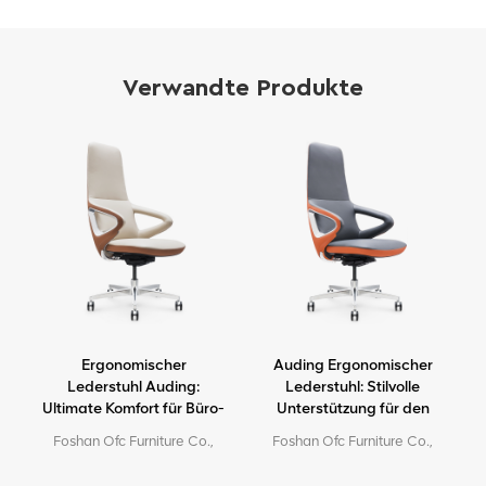
Verwandte Produkte
,
Ergonomischer
Auding Ergonomischer
l
Lederstuhl Auding:
Lederstuhl: Stilvolle
Ultimate Komfort für Büro-
Unterstützung für den
und Hausgebrauch
ganzen Tag Komfort
n
Foshan Ofc Furniture Co.,
Foshan Ofc Furniture Co.,
.
Ltd. ist ein führender
Ltd. ist ein führender
Hersteller von
Hersteller von