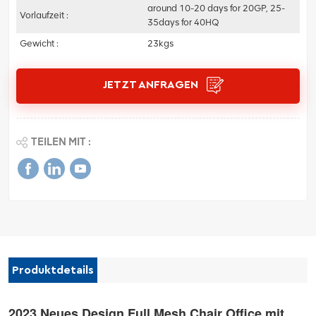
around 10-20 days for 20GP, 25-
Vorlaufzeit :
35days for 40HQ
Gewicht :
23kgs
JETZT ANFRAGEN
TEILEN MIT :
Produktdetails
2023 Neues Design Full Mesh Chair Office mit