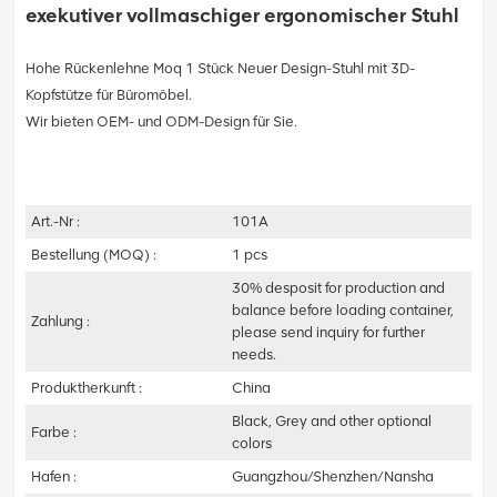
exekutiver vollmaschiger ergonomischer Stuhl
Hohe Rückenlehne Moq 1 Stück Neuer Design-Stuhl mit 3D-
Kopfstütze für Büromöbel.
Wir bieten OEM- und ODM-Design für Sie.
Art.-Nr :
101A
Bestellung (MOQ) :
1 pcs
30% desposit for production and
balance before loading container,
Zahlung :
please send inquiry for further
needs.
Produktherkunft :
China
Black, Grey and other optional
Farbe :
colors
Hafen :
Guangzhou/Shenzhen/Nansha