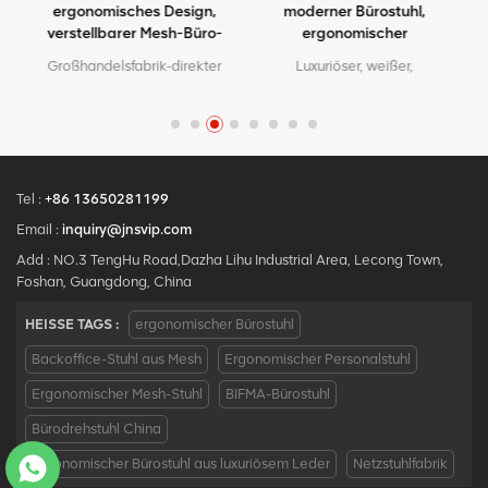
l
ergonomisches Design,
moderner Bürostuhl,
verstellbarer Mesh-Büro-
ergonomischer
Ergo-Stuhl
Chefsessel mit Mesh-
n
Großhandelsfabrik-direkter
Luxuriöser, weißer,
Metallmaterial für den
.
Qualitäts-ergonomischer
moderner Bürostuhl,
Bürogebrauch
Entwurfsbüro-Ineinander
ergonomischer Chefsessel
.
greifenstuhl MOQ ist EIN
mit Mesh-Metallmaterial für
Stück, große Quantität mit
den Bürogebrauch
großem
Diskont.Maßgeschneiderter
Tel :
+86 13650281199
Service mit Ihren
Email :
inquiry@jnsvip.com
Bedürfnissen ist akzeptabel.
Add : NO.3 TengHu Road,Dazha Lihu Industrial Area, Lecong Town,
Foshan, Guangdong, China
HEISSE TAGS :
ergonomischer Bürostuhl
Backoffice-Stuhl aus Mesh
Ergonomischer Personalstuhl
Ergonomischer Mesh-Stuhl
BIFMA-Bürostuhl
Bürodrehstuhl China
Ergonomischer Bürostuhl aus luxuriösem Leder
Netzstuhlfabrik