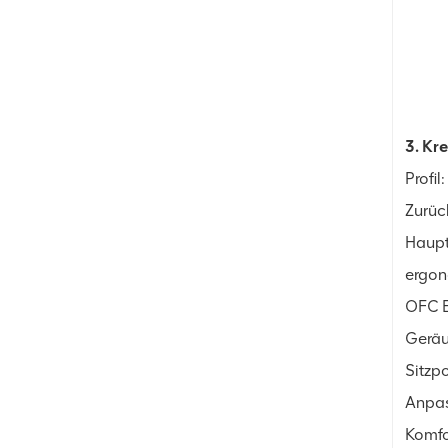
3. Kr
Profi
Zurück
Haupt
ergon
OFC E
Gerä
Sitzp
Anpas
Komfo