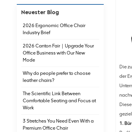
Neuester Blog
2026 Ergonomic Office Chair
Industry Brief
2026 Canton Fair｜Upgrade Your
Office Business with Our New
Mode
Die z
Why do people prefer to choose
der E
leather chairs?
Unter
The Scientific Link Between
nachwe
Comfortable Seating and Focus at
Diese
Work
gezie
3 Stretches You Need Even With a
1. Bü
Premium Office Chair