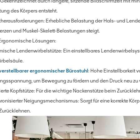
l: Gekennzeichnet durch längere, sitzende Bildschirmzeit mit 
tung des Körpers entsteht.
herausforderungen: Erhebliche Belastung der Hals- und Lende
rzen und Muskel-Skelett-Belastungen steigt.
rgonomische Lösungen:
ische Lendenwirbelstütze: Ein einstellbares Lendenwirbelsys
irbelsäule.
erstellbarer ergonomischer Bürostuhl
: Hohe Einstellbarkeit 
ngsspannung, um Bewegung zu fördern und den Druck neu zu v
rierte Kopfstütze: Für die wichtige Nackenstütze beim Zurückleh
ronisierter Neigungsmechanismus: Sorgt für eine korrekte Körpe
Zurücklehnen.