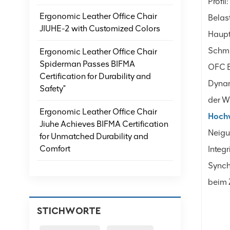
Profi
Ergonomic Leather Office Chair
Belas
JIUHE-2 with Customized Colors
Haupt
Schme
Ergonomic Leather Office Chair
Spiderman Passes BIFMA
OFC E
Certification for Durability and
Dynam
Safety"
der W
Ergonomic Leather Office Chair
Hochv
Jiuhe Achieves BIFMA Certification
Neigu
for Unmatched Durability and
Comfort
Integ
Synch
beim 
STICHWORTE