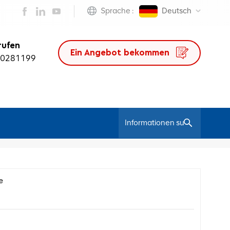
Sprache :
Deutsch
rufen
Ein Angebot bekommen
50281199
/
Heim
Bloggen
e