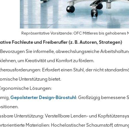
Repräsentative Vorsitzende: OFC Mittleres bis gehobene
eative Fachleute und Freiberufler (z. B. Autoren, Strategen)
l: Bevorzugen Sie informelle, abwechslungsreiche Arbeitshaltu
lehnen, um Kreativität und Komfort zu fördern.
herausforderungen: Erfordert einen Stuhl, der nicht standardm
omische Unterstützung bietet.
rgonomische Lösungen:
umig,
Gepolsterter Design-Bürostuhl
: Großzügig bemessene Si
ositionen.
sbare Unterstützung: Verstellbare Lenden- und Kopfstützensyst
rtorientierte Materialien: Hochelastischer Schaumstoff, atmu