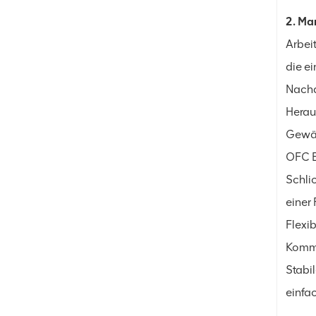
2. Ma
Arbei
die e
Nachd
Herau
Gewäh
OFC E
Schli
einer
Flexi
Kommu
Stabi
einfa