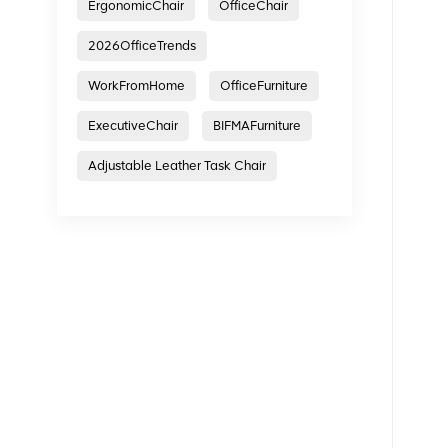
ErgonomicChair
OfficeChair
2026OfficeTrends
WorkFromHome
OfficeFurniture
ExecutiveChair
BIFMAFurniture
Adjustable Leather Task Chair