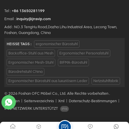
Tel :
+86 13650281199
Email :
inquiry@jnsvip.com
Add : NO.3 TengHu Road,Dazha Lihu Industrial Area, Lecong Town,
Foshan, Guangdong, China
HEISSE TAGS :
ergonomischer Bürostuhl
Backoffice-Stuhl aus Mesh
Ergonomischer Personalstuhl
Ergonomischer Mesh-Stuhl
BIFMA-Bürostuhl
Bürodrehstuhl China
Ergonomischer Bürostuhl aus luxuriösem Leder
Netzstuhlfabrik
© 2026 Foshan OFC Möbel Co., Ltd. Alle Rechte vorbehalten .
Bloggen
|
Seitenverzeichnis
|
Xml
|
Datenschutz-Bestimmungen
|
IPv6 NETZWERK UNTERSTÜTZT