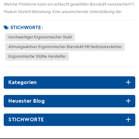
Welche Probleme kann ein schlecht gewählter Bürostuhl verursachen?1.
Muskel-Skelett-Belastung: Eine unzureichende Unterstützung der
Wirbelsäule beeinträchtigt die Körperhaltung und verursacht
Rückenschmerzen und chronische Beschwerden.2. Verletzungen durch
STICHWORTE :
wiederholte Belastung (RSI): Ein biomechani...
Hochwertiger Ergonomischer Stuhl
Atmungsaktiver Ergonomischer Bürostuhl Mit Netzrückenlehne
Ergonomische Stühle Hersteller
Kategorien
Neuester Blog
STICHWORTE