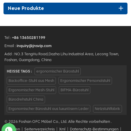
Neue Produkte
Tel :
+86 13650281199
Email :
inquiry@jnsvip.com
Add : NO.3 TengHu Road,Dazha Lihu Industrial Area, Lecong Town,
Foshan, Guangdong, China
HEISSE TAGS :
ergonomischer Bürostuhl
Backoffice-Stuhl aus Mesh
Ergonomischer Personalstuhl
Ergonomischer Mesh-Stuhl
BIFMA-Bürostuhl
Bürodrehstuhl China
Ergonomischer Bürostuhl aus luxuriösem Leder
Netzstuhlfabrik
© 2026 Foshan OFC Möbel Co., Ltd. Alle Rechte vorbehalten .
Bloggen
|
Seitenverzeichnis
|
Xml
|
Datenschutz-Bestimmungen
|