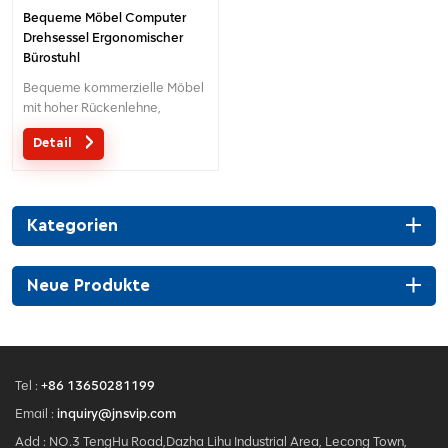
Bequeme Möbel Computer
Drehsessel Ergonomischer
Bürostuhl
Bequeme kommerzielle Möbel
mit hoher Rückenlehne,
verstellbarer, ergonomischer
Detail
Bürostuhl 2023 Moderner
neuer Design-Bürostuhl mit 3D-
Kopfstütze ist ein kreatives
Design auf dem
Kategorien
Markt.Ergonomischer Bürostuhl
mit 1 Stück Moq für Boss.
Neue Produkte
Tel :
+86 13650281199
Email :
inquiry@jnsvip.com
Add : NO.3 TengHu Road,Dazha Lihu Industrial Area, Lecong Town,