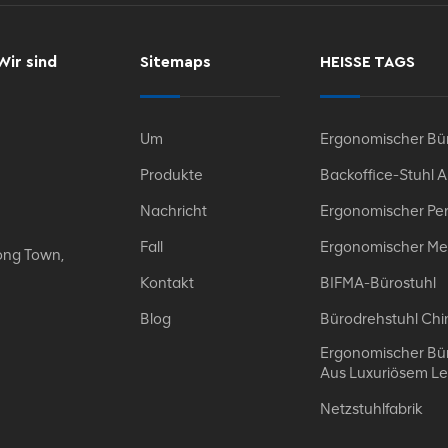
Wir sind
Sitemaps
HEISSE TAGS
Um
Ergonomischer Bür
Produkte
Backoffice-Stuhl 
Nachricht
Ergonomischer Per
Fall
Ergonomischer Me
ong Town,
Kontakt
BIFMA-Bürostuhl
Blog
Bürodrehstuhl Chi
Ergonomischer Bür
Aus Luxuriösem L
Netzstuhlfabrik