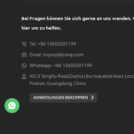
Computer Drehsessel
Ergonomischer
Bürostuhl
Bei Fragen können Sie sich gerne an uns wenden. 
DETAILS ANZEIGEN
hier um zu helfen.
Ergonomischer
Tel :
+86 13650281199
Lederstuhl Auding:
Ultimate Komfort für
Email :
inquiry@jnsvip.com
Büro- und
DETAILS ANZEIGEN
Whatsapp :
+86 13650281199
Hausgebrauch
NO.3 TengHu Road,Dazha Lihu Industrial Area, Lec
Auding Ergonomischer
Foshan, Guangdong, China
Lederstuhl: Stilvolle
Unterstützung für den
ANWEISUNGEN BEKOMMEN
ganzen Tag Komfort
DETAILS ANZEIGEN
Ergonomischer
Lederstuhl Auding -