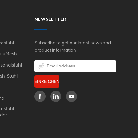
NEWSLETTER
ostuhl
Subscribe to get our latest news and
product information
Aus Mesh
sonalstuhl
sh-Stuhl
EINREICHEN
na
ostuhl
eder