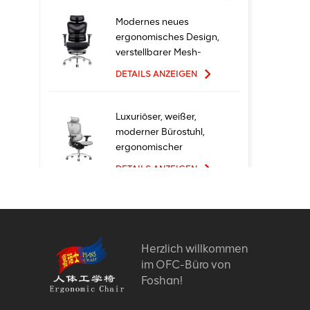
Modernes neues
ergonomisches Design,
verstellbarer Mesh-
Büro-Ergo-Stuhl
DETAILS ANZEIGEN
Luxuriöser, weißer,
moderner Bürostuhl,
ergonomischer
Chefsessel mit Mesh-
DETAILS ANZEIGEN
Metallmaterial für den
Bürogebrauch
Ergonomische
Bürostühle mit neuem
Design und hoher
Herzlich willkommen
Qualität zum Fabrikpreis
im OFC-Büro von
DETAILS ANZEIGEN
Foshan!
Bequeme Möbel