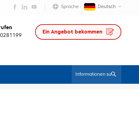
Sprache :
Deutsch
rufen
Ein Angebot bekommen
50281199
/
Heim
Verstellbarer Ergonomischer Stuhl Mit Hoher Rückenlehne