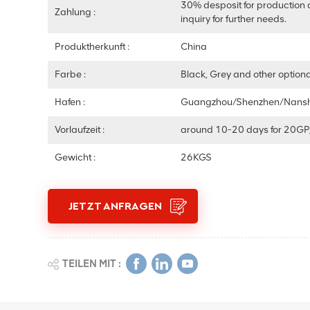
30% desposit for production 
Zahlung :
inquiry for further needs.
Produktherkunft :
China
Farbe :
Black, Grey and other optiona
Hafen :
Guangzhou/Shenzhen/Nans
Vorlaufzeit :
around 10-20 days for 20GP
Gewicht :
26KGS
JETZT ANFRAGEN
TEILEN MIT :