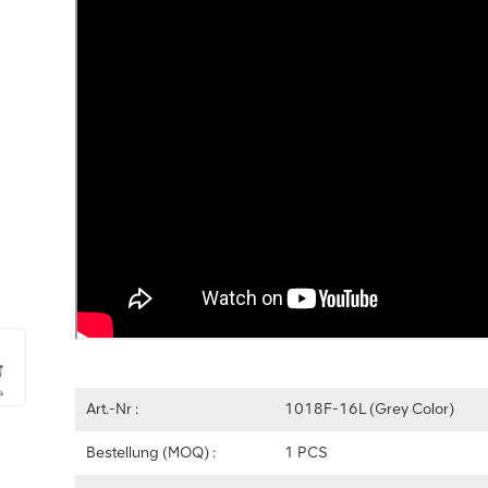
Art.-Nr :
1018F-16L (Grey Color)
Bestellung (MOQ) :
1 PCS