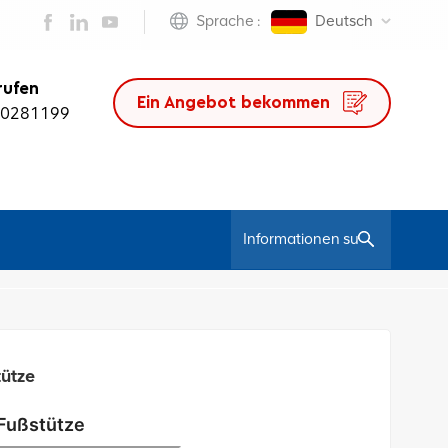
Sprache :
Deutsch
rufen
Ein Angebot bekommen
50281199
/
 Mesh-Stuhl
Verstellbarer Ergonomischer Bürostuhl Mit Fußstütze
tütze
 Fußstütze