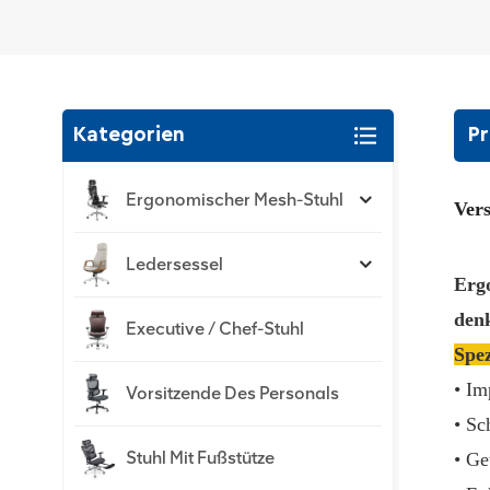
Kategorien
Pr
Ergonomischer Mesh-Stuhl
Vers
Ledersessel
Ergo
denk
Executive / Chef-Stuhl
Spez
• Im
Vorsitzende Des Personals
• S
Stuhl Mit Fußstütze
• Ge