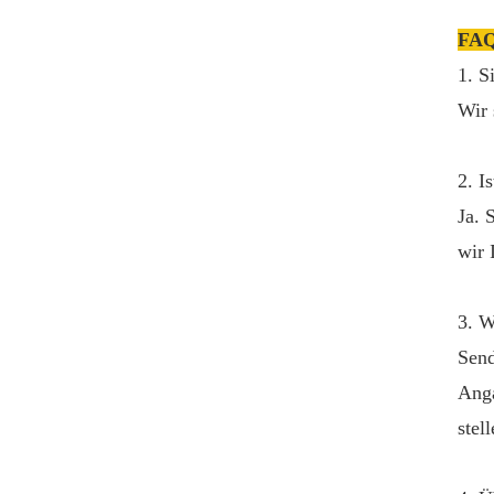
Auding Ergonomischer
FA
Lederstuhl: Stilvolle
1. S
Unterstützung für den
ganzen Tag Komfort
Wir 
DETAILS ANZEIGEN
2. I
Ergonomischer
Lederstuhl Auding -
Ja. 
komfortable Bürositze für
wir 
lange Stunden
DETAILS ANZEIGEN
3. W
Chuanyue
Send
Ergonomischer
Lederstuhl: Die perfekte
Anga
Mischung aus Komfort
DETAILS ANZEIGEN
stel
und Stil