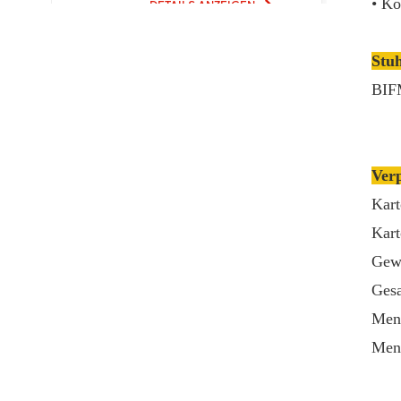
• Ko
DETAILS ANZEIGEN
Metallmaterial für den
Bürogebrauch
Stu
Ergonomische
Bürostühle mit neuem
BIF
Design und hoher
Qualität zum Fabrikpreis
DETAILS ANZEIGEN
Verp
Bequeme Möbel
Computer Drehsessel
Kart
Ergonomischer
Kart
Bürostuhl
DETAILS ANZEIGEN
Gewi
Gesa
Ergonomischer
Meng
Lederstuhl Auding:
Ultimate Komfort für
Meng
Büro- und
DETAILS ANZEIGEN
Hausgebrauch