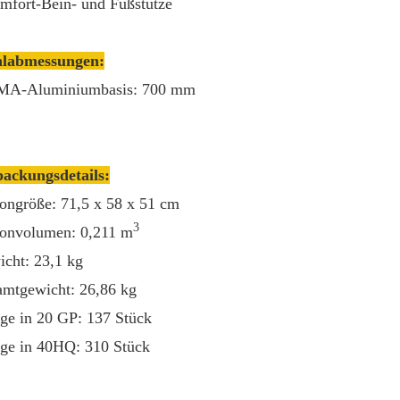
mfort-Bein- und Fußstütze
hlabmessungen:
MA-Aluminiumbasis: 700 mm
ackungsdetails:
ongröße: 71,5 x 58 x 51 cm
3
onvolumen: 0,211 m
cht: 23,1 kg
mtgewicht: 26,86 kg
e in 20 GP: 137 Stück
e in 40HQ: 310 Stück