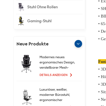
• Ex
Stuhl Ohne Rollen
• SH
• B
Gaming-Stuhl
• 6
• De
• Ge
Neue Produkte
Modernes neues
Fun
ergonomisches Design,
verstellbarer Mesh-
• 3D
Büro-Ergo-Stuhl
DETAILS ANZEIGEN
• Hö
• 3D
Luxuriöser, weißer,
• Si
moderner Bürostuhl,
• Ne
ergonomischer
Chefsessel mit Mesh-