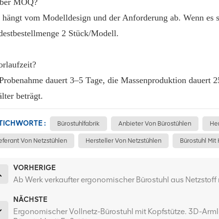
Über MOQ?
 hängt vom Modelldesign und der Anforderung ab. Wenn es si
estbestellmenge 2 Stück/Modell.
orlaufzeit?
Probenahme dauert 3–5 Tage, die Massenproduktion dauert 25
lter beträgt.
TICHWORTE :
Bürostuhlfabrik
Anbieter Von Bürostühlen
Her
eferant Von Netzstühlen
Hersteller Von Netzstühlen
Bürostuhl Mi
VORHERIGE
Ab Werk verkaufter ergonomischer Bürostuhl aus Netzstoff 
NÄCHSTE
Ergonomischer Vollnetz-Bürostuhl mit Kopfstütze. 3D-Arm