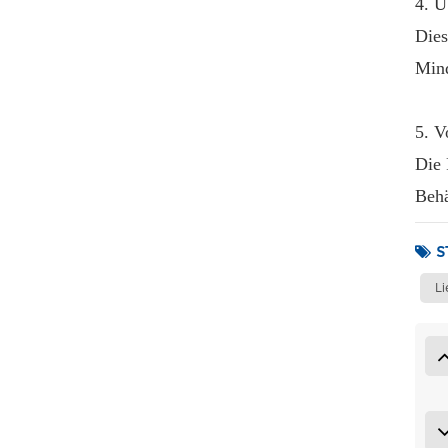
4. 
Dies
Mind
5. V
Die 
Behä
S
Li