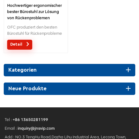
Hochwertiger ergonomischer
bester Bürostuhl zur Lösung
von Rückenproblemen
Hersteller in China
OFC produziert den besten
Bürostuhl für Rückenprobleme
in China
Detail
Kategorien
Neue Produkte
Tel :
+86 13650281199
Email :
inquiry@jnsvip.com
Add : NO.3 TengHu Road,Dazha Lihu Industrial Area, Lecong Town,