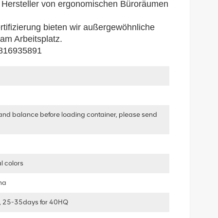
der Hersteller von ergonomischen Büroräumen
tifizierung bieten wir außergewöhnliche
 am Arbeitsplatz.
15816935891
and balance before loading container, please send
l colors
ha
, 25-35days for 40HQ