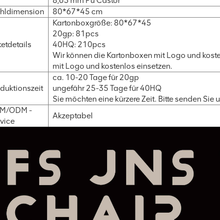
8,65 mm Pu Castor
hldimension
80*67*45 cm
Kartonboxgröße: 80*67*45
20gp: 81pcs
etdetails
40HQ: 210pcs
Wir können die Kartonboxen mit Logo und koste
mit Logo und kostenlos einsetzen.
ca. 10-20 Tage für 20gp
duktionszeit
ungefähr 25-35 Tage für 40HQ
Sie möchten eine kürzere Zeit. Bitte senden Sie 
M/ODM -
Akzeptabel
vice