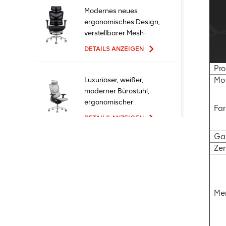
Modernes neues
ergonomisches Design,
verstellbarer Mesh-
Büro-Ergo-Stuhl
DETAILS ANZEIGEN
Pr
Mo
Luxuriöser, weißer,
moderner Bürostuhl,
ergonomischer
Fa
Chefsessel mit Mesh-
DETAILS ANZEIGEN
Metallmaterial für den
Bürogebrauch
Gar
Zer
Ergonomische
Bürostühle mit neuem
Design und hoher
Qualität zum Fabrikpreis
DETAILS ANZEIGEN
Me
Bequeme Möbel