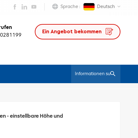
Sprache :
Deutsch
rufen
Ein Angebot bekommen
50281199
/
Ledersessel
Bester Ergonomischer Bürostuhl Für Lange Stunden - Einstellbare Höhe Und Lumbalhilfeunterstützung
en - einstellbare Höhe und