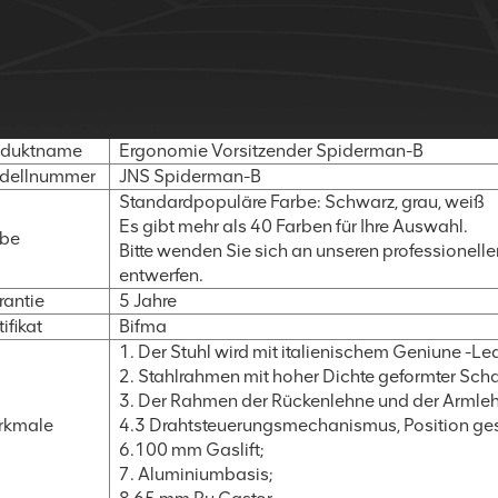
oduktname
Ergonomie Vorsitzender Spiderman-B
dellnummer
JNS Spiderman-B
Standardpopuläre Farbe: Schwarz, grau, weiß
Es gibt mehr als 40 Farben für Ihre Auswahl.
rbe
Bitte wenden Sie sich an unseren professionelle
entwerfen.
antie
5 Jahre
tifikat
Bifma
1. Der Stuhl wird mit italienischem Geniune -Le
2. Stahlrahmen mit hoher Dichte geformter Sch
3. Der Rahmen der Rückenlehne und der Armleh
rkmale
4.3 Drahtsteuerungsmechanismus, Position gesper
6.100 mm Gaslift;
7. Aluminiumbasis;