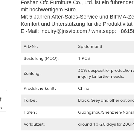
Foshan Ofc Furniture Co., Ltd. ist ein führen
mit hochwertigem Büro.
Mit 5 Jahren After-Sales-Service und BIFMA-Zer
Komfort und Unterstützung für die Produktivität
E -Mail: inquiry@jnsvip.com / whatsapp: +86
Art.-Nr :
SpidermanB
Bestellung (MOQ) :
1 PCS
30% desposit for production 
Zahlung :
inquiry for further needs.
Produktherkunft :
China
Farbe :
Black, Grey and other optiona
Hafen :
Guangzhou/Shenzhen/Nans
Vorlaufzeit :
around 10-20 days for 20GP