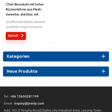
Chef-Bürostuhl mit hoher
Rückenlehne aus Mesh-
Gewebe, drehbar, mit
Kopfstütze
Großhandelsfabrik-direkter
Qualitäts-ergonomischer
Entwurfsbüro-Ineinander
Detail
greifenstuhl MOQ ist EIN Stück,
große Quantität mit großem
Diskont.Maßgeschneiderter
Service mit Ihren Bedürfnissen
Kategorien
ist akzeptabel.
Neue Produkte
Tel :
+86 13650281199
Email :
inquiry@jnsvip.com
Add : NO.3 TengHu Road,Dazha Lihu Industrial Area, Lecong Town,