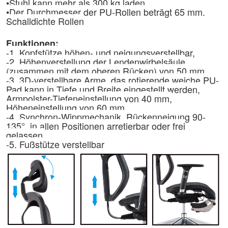
•
Stuhl kann mehr als 300 kg laden
•
Der Durchmesser der PU-Rollen beträgt 65 mm.
Schalldichte Rollen
Funktionen:
-1. Kopfstütze höhen- und neigungsverstellbar,
-2. Höhenverstellung der Lendenwirbelsäule
(zusammen mit dem oberen Rücken) von 50 mm
-3. 3D-verstellbare Arme, das rotierende weiche PU-
Pad kann in Tiefe und Breite eingestellt werden,
Armpolster-Tiefeneinstellung von 40 mm,
Höheneinstellung von 60 mm
-4. Synchron-Wippmechanik, Rückenneigung 90-
135°, in allen Positionen arretierbar oder frei
gelassen.
-5. Fußstütze verstellbar