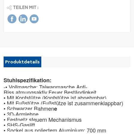
TEILEN MIT :
Produktdetails
Stuhlspezifikation:
-• Vollmasche: Taiwanmasche,
Anti-
Riss
.atmungsaktiv,
Feuer Beständigkeit
• Mit Kopfstütze (Kopfstütze ist abnehmbar)
• Mit Fußstütze (Fußstütze ist zusammenklappbar)
•
Schwarzer Rahmen
e
• 3D-Armlehne
• Festnetz
steuern
Mechanismus
• SHS-Gaslift
• Sockel aus poliertem Aluminium: 700 mm