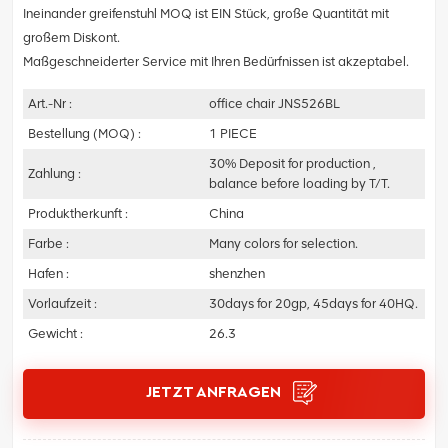
Ineinander greifenstuhl MOQ ist EIN Stück, große Quantität mit
großem Diskont.
Maßgeschneiderter Service mit Ihren Bedürfnissen ist akzeptabel.
Art.-Nr :
office chair JNS526BL
Bestellung (MOQ) :
1 PIECE
30% Deposit for production ,
Zahlung :
balance before loading by T/T.
Produktherkunft :
China
Farbe :
Many colors for selection.
Hafen :
shenzhen
Vorlaufzeit :
30days for 20gp, 45days for 40HQ.
Gewicht :
26.3
JETZT ANFRAGEN