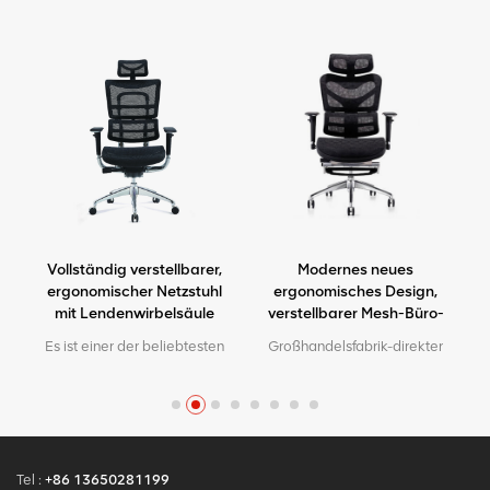
Vollständig verstellbarer,
Modernes neues
ergonomischer Netzstuhl
ergonomisches Design,
mit Lendenwirbelsäule
verstellbarer Mesh-Büro-
Ergo-Stuhl
Es ist einer der beliebtesten
Großhandelsfabrik-direkter
Bürostühle in unserer Fabrik.
Qualitäts-ergonomischer
Hochwertig aussehend,
a
Entwurfsbüro-Ineinander
aber mit freundlichem Preis.
greifenstuhl MOQ ist EIN
Stück, große Quantität mit
großem
Diskont.Maßgeschneiderter
Tel :
+86 13650281199