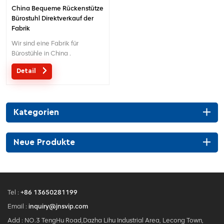
China Bequeme Rückenstütze
Bürostuhl Direktverkauf der
Fabrik
Wir sind eine Fabrik für
Bürostühle in China .
Detail
Kategorien
Neue Produkte
Tel :
+86 13650281199
Email :
inquiry@jnsvip.com
Add : NO.3 TengHu Road,Dazha Lihu Industrial Area, Lecong Town,