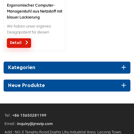
Ergonomischer Computer-
Managerstuhl aus Netzstoff mit
blauer Lackierung
Wir haben unser eigenes
Designpatent für diesen
speziellen ergonomischen
Detail
Bürostuhl mit blauer
Lackierung. Es basiert auf dem
BIFMA-Standard.
Kategorien
Neue Produkte
Tel :
+86 13650281199
Email :
inquiry@jnsvip.com
Add : NO.3 TengHu Road,Dazha Lihu Industrial Area, Lecong Town,