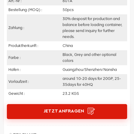
Art.-Nr :
601A
Bestellung (MOQ) :
50pcs
30% desposit for production and
balance before loading container,
Zahlung :
please send inquiry for further
needs.
Produktherkunft :
China
Black, Grey and other optional
Farbe :
colors
Hafen :
Guangzhou/Shenzhen/Nansha
around 10-20 days for 20GP, 25-
Vorlaufzeit :
35days for 40HQ
Gewicht :
23.2 KGS
JETZT ANFRAGEN