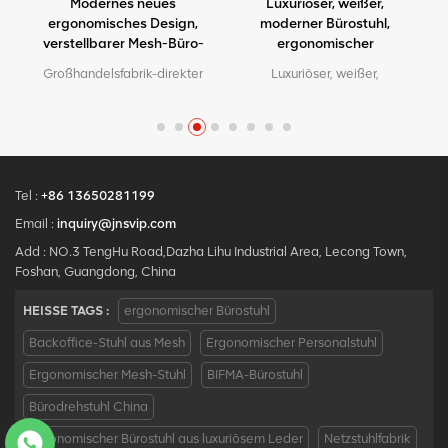
,
Modernes neues
Luxuriöser, weißer,
l
ergonomisches Design,
moderner Bürostuhl,
verstellbarer Mesh-Büro-
ergonomischer
Ergo-Stuhl
Chefsessel mit Mesh-
n
Großhandelsfabrik-direkter
Luxuriöser, weißer,
Metallmaterial für den
.
Qualitäts-ergonomischer
moderner Bürostuhl,
Bürogebrauch
Entwurfsbüro-Ineinander
ergonomischer Chefsessel
.
greifenstuhl MOQ ist EIN
mit Mesh-Metallmaterial für
Stück, große Quantität mit
den Bürogebrauch
großem
Diskont.Maßgeschneiderter
Tel :
+86 13650281199
Service mit Ihren
Email :
inquiry@jnsvip.com
Bedürfnissen ist akzeptabel.
Add : NO.3 TengHu Road,Dazha Lihu Industrial Area, Lecong Town,
Foshan, Guangdong, China
HEISSE TAGS :
ergonomischer Bürostuhl
Backoffice-Stuhl aus Mesh
Ergonomischer Personalstuhl
Ergonomischer Mesh-Stuhl
BIFMA-Bürostuhl
Bürodrehstuhl China
Ergonomischer Bürostuhl aus luxuriösem Leder
Netzstuhlfabrik