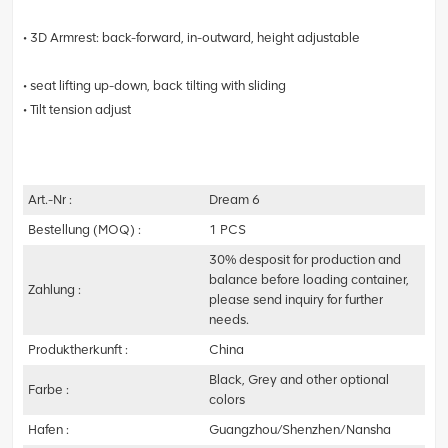
• 3D Armrest: back-forward, in-outward, height adjustable
• seat lifting up-down, back tilting with sliding
• Tilt tension adjust
Art.-Nr :
Dream 6
Bestellung (MOQ) :
1 PCS
30% desposit for production and
balance before loading container,
Zahlung :
please send inquiry for further
needs.
Produktherkunft :
China
Black, Grey and other optional
Farbe :
colors
Hafen :
Guangzhou/Shenzhen/Nansha