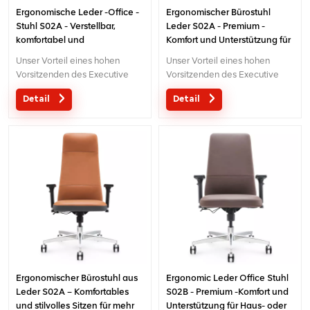
Ergonomische Leder -Office -
Ergonomischer Bürostuhl
Stuhl S02A - Verstellbar,
Leder S02A - Premium -
komfortabel und
Komfort und Unterstützung für
unterstützender
den Bürogebrauch
Unser Vorteil eines hohen
Unser Vorteil eines hohen
Schreibtischstuhl
Vorsitzenden des Executive
Vorsitzenden des Executive
Office
Office
Detail
Detail
vorliegen:Ursprüngliches
vorliegen:Ursprüngliches
Design mit Patent in China;
Design mit Patent in China;
Ergonomischer
Ergonomischer
Patentkonstruktionsdrahtsteuerungsmechanismus;5
Patentkonstruktionsdrahtsteuerun
Jahre Garantie
Jahre Garantie
Ergonomischer Bürostuhl aus
Ergonomic Leder Office Stuhl
Leder S02A – Komfortables
S02B - Premium -Komfort und
und stilvolles Sitzen für mehr
Unterstützung für Haus- oder