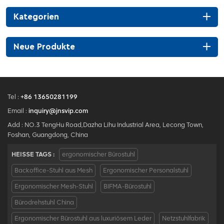
Patentkonstruktionsdrahtsteuerungsmechanismus;5
Kategorien
Jahre Garantie
Neue Produkte
Tel :
+86 13650281199
Email :
inquiry@jnsvip.com
Add : NO.3 TengHu Road,Dazha Lihu Industrial Area, Lecong Town,
Foshan, Guangdong, China
HEISSE TAGS :
ergonomischer Bürostuhl
Backoffice-Stuhl aus Mesh
Ergonomischer Personalstuhl
Ergonomischer Mesh-Stuhl
BIFMA-Bürostuhl
Bürodrehstuhl China
Ergonomischer Bürostuhl aus luxuriösem Leder
Netzstuhlfabrik