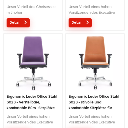
Produktivität
Büroarbeit
Unser Vorteil des Chefsessels
Unser Vorteil eines hohen
mit hoher
Vorsitzenden des Executive
Rückenlehne:Originaldesign
Office
Detail
Detail
mit Patent in
vorliegen:Ursprüngliches
China;Ergonomischer,
Design mit Patent in China;
patentierter
Ergonomischer
Drahtsteuerungsmechanismus;5
Patentkonstruktionsdrahtsteuerun
Jahre Garantie
Jahre Garantie
Ergonomic Leder Office Stuhl
Ergonomic Leder Office Stuhl
S02B - Verstellbare,
S02B - stilvolle und
komfortable Büro -Sitzplätze
komfortable Sitzplätze für
für den Gebrauch von
Arbeit oder Heimbüro
Unser Vorteil eines hohen
Unser Vorteil eines hohen
Zuhause und Büro
Vorsitzenden des Executive
Vorsitzenden des Executive
Office
Office