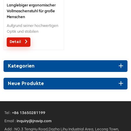
Langlebiger ergonomischer
Vollmaschenstuhl für große
Menschen
Aufgrund seiner hochwertigen
Optik und stabilen
Aluminiumkonstruktion eignet
Detail
es sich gut für Führungskräfte
und Manager.
Kategorien
Neue Produkte
Tel :
+86 13650281199
Email :
inquiry@jnsvip.com
Add : NO.3 TengHu Road,Dazha Lihu Industrial Area, Lecong Town,