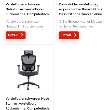
Verstellbarer schwarzer
Komfortabler, verstellbarer,
Netzstuhl mit verstellbarer
ergonomischer Bürostuhl aus
Rückenlehne, Computertisch,
Mesh mit hoher Rückenlehne
drehbarer Bürostuhl
Verstellbarer schwarzer
China Ergonomischer Bürostuhl
Netzstuhl mit verstellbarer
mit hoher Rückenlehne,
Rückenlehne, Computertisch,
vollmaschig, verstellbar, mit
Detail
Detail
drehbarer Bürostuhl
Lumabr-
Unterstützung Kreatives Design
mit 3D-Kopfstütze China-
Fabrik-Großverkauf-Büro-
Mesh-Stuhl für Chef.1 Stück
Moq und wir können mit Ihrem
Firmenlogo personalisieren,
wie Sie möchten.
Verstellbarer schwarzer Mesh-
Stuhl mit verstellbarer
Rückenlehne, Computertisch,