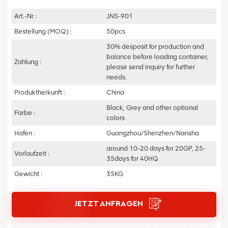
Art.-Nr :
JNS-901
Bestellung (MOQ) :
50pcs
30% desposit for production and
balance before loading container,
Zahlung :
please send inquiry for further
needs.
Produktherkunft :
China
Black, Grey and other optional
Farbe :
colors
Hafen :
Guangzhou/Shenzhen/Nansha
around 10-20 days for 20GP, 25-
Vorlaufzeit :
35days for 40HQ
Gewicht :
35KG
JETZT ANFRAGEN