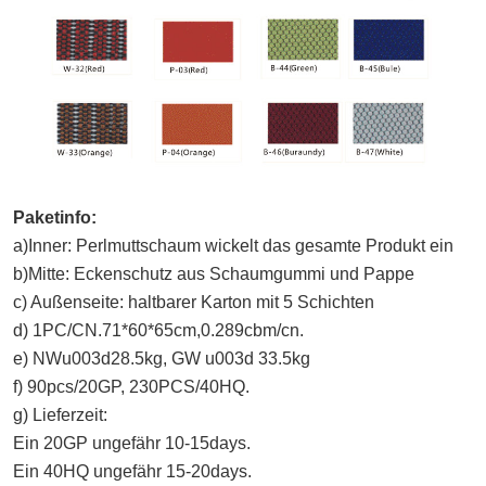
Paketinfo:
a)Inner: Perlmuttschaum wickelt das gesamte Produkt ein
b)Mitte: Eckenschutz aus Schaumgummi und Pappe
c) Außenseite: haltbarer Karton mit 5 Schichten
d) 1PC/CN.71*60*65cm,0.2
89
cbm/cn.
e) NWu003d
28.5
kg, GW u003d 3
3.5
kg
f) 90pcs/20GP, 230PCS/40HQ.
g) Lieferzeit:
Ein 20GP ungefähr 10-15days.
Ein 40HQ ungefähr 15-20days.