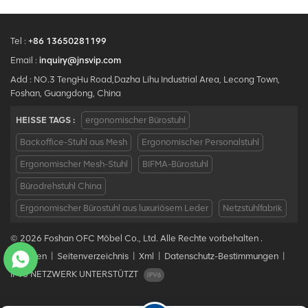
Tel :
+86 13650281199
Email :
inquiry@jnsvip.com
Add : NO.3 TengHu Road,Dazha Lihu Industrial Area, Lecong Town,
Foshan, Guangdong, China
HEISSE TAGS :
ergonomischer Bürostuhl
Backoffice-Stuhl aus Mesh
Ergonomischer Personalstuhl
Ergonomischer Mesh-Stuhl
BIFMA-Bürostuhl
Bürodrehstuhl China
Ergonomischer Bürostuhl aus luxuriösem Leder
Netzstuhlfabrik
© 2026 Foshan OFC Möbel Co., Ltd. Alle Rechte vorbehalten .
Bloggen
|
Seitenverzeichnis
|
Xml
|
Datenschutz-Bestimmungen
|
IPv6 NETZWERK UNTERSTÜTZT