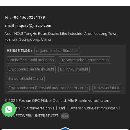
Tel :
+86 13650281199
Email :
inquiry@jnsvip.com
Add : NO.3 TengHu Road,Dazha Lihu Industrial Area, Lecong Town,
Foshan, Guangdong, China
HEISSE TAGS :
ergonomischer Bürostuhl
Backoffice-Stuhl aus Mesh
Ergonomischer Personalstuhl
Ergonomischer Mesh-Stuhl
BIFMA-Bürostuhl
Bürodrehstuhl China
Ergonomischer Bürostuhl aus luxuriösem Leder
Netzstuhlfabrik
© 2026 Foshan OFC Möbel Co., Ltd. Alle Rechte vorbehalten .
Bloggen
|
Seitenverzeichnis
|
Xml
|
Datenschutz-Bestimmungen
|
IPv6 NETZWERK UNTERSTÜTZT