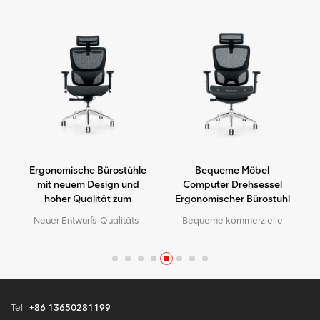
Ergonomische Bürostühle
Bequeme Möbel
mit neuem Design und
Computer Drehsessel
hoher Qualität zum
Ergonomischer Bürostuhl
Fabrikpreis
Neuer Entwurfs-Qualitäts-
Bequeme kommerzielle
Fabrik-Preis-exekutiver
Möbel mit hoher
vollmaschiger
Rückenlehne, verstellbarer,
r
ergonomischer Stuhl Hohe
ergonomischer Bürostuhl
Rückenlehne Moq 1 Stück
2023 Moderner neuer
Neuer Design-Stuhl mit 3D-
Design-Bürostuhl mit 3D-
Kopfstütze für
Kopfstütze ist ein kreatives
Tel :
+86 13650281199