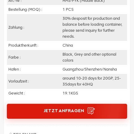
Art.-Nr :
HMS-FYK (Middle Back)
Bestellung (MOQ) :
1 PCS
30% desposit for production and
balance before loading container,
Zahlung :
please send inquiry for further
needs.
Produktherkunft :
China
Black, Grey and other optional
Farbe :
colors
Hafen :
Guangzhou/Shenzhen/Nansha
around 10-20 days for 20GP, 25-
Vorlaufzeit :
35days for 40HQ
Gewicht :
19.1KGS
JETZT ANFRAGEN