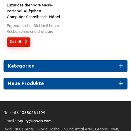
Luxuriöse drehbare Mesh-
Personal-Aufgaben-
Computer-Schreibtisch-Möbel
Executive ergonomische
Ergonomischer Stuhl mit hoher
Bürostühle zu verkaufen
Rückenlehne und drehbarer
3D-
Detail
Kopfstütze.Multifunktionsstuhl
mit kreativem Design 3D-
Kopfstütze.
Kategorien
Neue Produkte
Tel :
+86 13650281199
Email :
inquiry@jnsvip.com
Add : NO.3 TengHu Road,Dazha Lihu Industrial Area, Lecong Town,