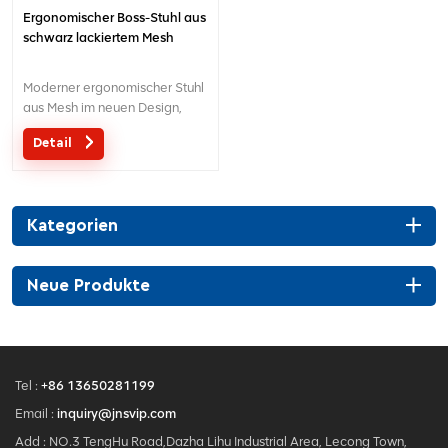
Ergonomischer Boss-Stuhl aus
schwarz lackiertem Mesh
Moderner ergonomischer Stuhl
aus Mesh im neuen Design,
hergestellt in China
Detail
Kategorien
Neue Produkte
Tel :
+86 13650281199
Email :
inquiry@jnsvip.com
Add : NO.3 TengHu Road,Dazha Lihu Industrial Area, Lecong Town,