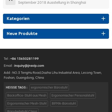
September 2018 Ausstellung in Shanghai
Kategorien
Neue Produkte
Tel :
+86 13650281199
Email :
inquiry@jnsvip.com
Add : NO.3 TengHu Road,Dazha Lihu Industrial Area, Lecong Town,
Foshan, Guangdong, China
HEISSE TAGS :
ergonomischer Bürostuhl
Backoffice-Stuhl aus Mesh
Ergonomischer Personalstuhl
Ergonomischer Mesh-Stuhl
BIFMA-Bürostuhl
Bürodrehstuhl China