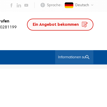
Sprache :
Deutsch
rufen
Ein Angebot bekommen
50281199
/
Heim
Mesh-Computerstuhl Bürodepot