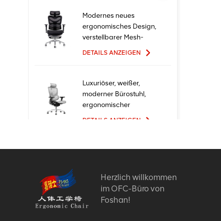
Modernes neues
ergonomisches Design,
verstellbarer Mesh-
Büro-Ergo-Stuhl
DETAILS ANZEIGEN
Luxuriöser, weißer,
moderner Bürostuhl,
ergonomischer
Chefsessel mit Mesh-
DETAILS ANZEIGEN
Metallmaterial für den
Bürogebrauch
Ergonomische
Bürostühle mit neuem
Design und hoher
Herzlich willkommen
Qualität zum Fabrikpreis
im OFC-Büro von
DETAILS ANZEIGEN
Foshan!
Bequeme Möbel