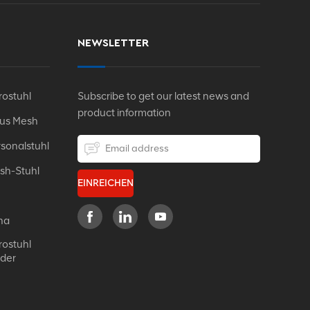
NEWSLETTER
ostuhl
Subscribe to get our latest news and
product information
Aus Mesh
sonalstuhl
sh-Stuhl
EINREICHEN
na
ostuhl
eder