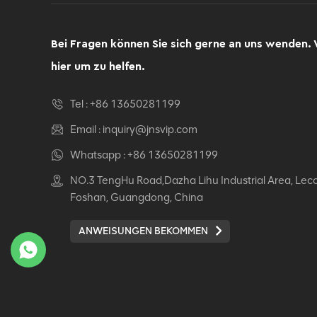
Computer Drehsessel
Ergonomischer
Bürostuhl
Bei Fragen können Sie sich gerne an uns wenden. 
DETAILS ANZEIGEN
hier um zu helfen.
Ergonomischer
Tel :
+86 13650281199
Lederstuhl Auding:
Ultimate Komfort für
Email :
inquiry@jnsvip.com
Büro- und
DETAILS ANZEIGEN
Whatsapp :
+86 13650281199
Hausgebrauch
NO.3 TengHu Road,Dazha Lihu Industrial Area, Lec
Auding Ergonomischer
Foshan, Guangdong, China
Lederstuhl: Stilvolle
Unterstützung für den
ANWEISUNGEN BEKOMMEN
ganzen Tag Komfort
DETAILS ANZEIGEN
Ergonomischer
Lederstuhl Auding -