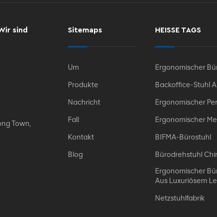
Wir sind
Sitemaps
HEISSE TAGS
Um
Ergonomischer Bür
Produkte
Backoffice-Stuhl 
Nachricht
Ergonomischer Per
Fall
Ergonomischer Me
ong Town,
Kontakt
BIFMA-Bürostuhl
Blog
Bürodrehstuhl Chi
Ergonomischer Bür
Aus Luxuriösem L
Netzstuhlfabrik