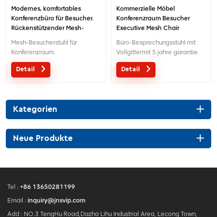
Modernes, komfortables
Kommerzielle Möbel
Konferenzbüro für Besucher.
Konferenzraum Besucher
Rückenstützender Mesh-
Executive Mesh Chair
Besprechungsstuhl
Mesh-Besucherstuhl für
Büro-Besprechungsstuhl mit
Konferenzraum.
Vollgittermit 5 jahre garantie.
Detail
Detail
Kategorien
Neue Produkte
Tel :
+86 13650281199
Email :
inquiry@jnsvip.com
Add : NO.3 TengHu Road,Dazha Lihu Industrial Area, Lecong Town,