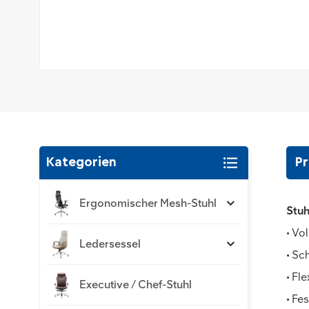
Kategorien
Pr
Ergonomischer Mesh-Stuhl
Stuh
• Vo
Ledersessel
• Sc
• Fl
Executive / Chef-Stuhl
• Fe