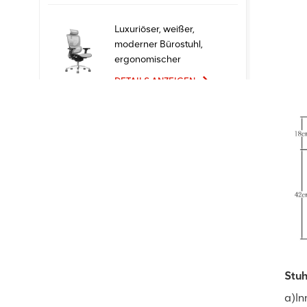
Luxuriöser, weißer,
moderner Bürostuhl,
ergonomischer
Chefsessel mit Mesh-
DETAILS ANZEIGEN
Metallmaterial für den
Bürogebrauch
Ergonomische
Bürostühle mit neuem
Design und hoher
Qualität zum Fabrikpreis
DETAILS ANZEIGEN
Bequeme Möbel
Computer Drehsessel
Ergonomischer
Bürostuhl
DETAILS ANZEIGEN
Stuh
a)In