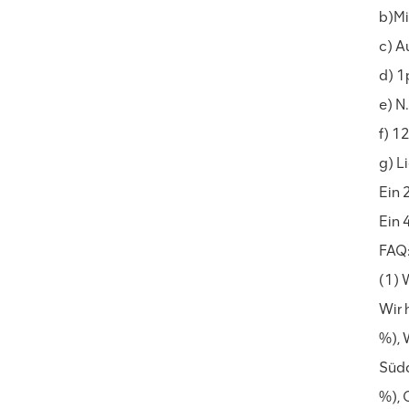
Ergonomischer
b)Mi
Lederstuhl Auding:
Ultimate Komfort für
c) A
Büro- und
DETAILS ANZEIGEN
d) 1
Hausgebrauch
e) N
Auding Ergonomischer
f) 1
Lederstuhl: Stilvolle
g) Li
Unterstützung für den
ganzen Tag Komfort
Ein 
DETAILS ANZEIGEN
Ein 
FAQ
Ergonomischer
Lederstuhl Auding -
(1) 
komfortable Bürositze für
Wir 
lange Stunden
DETAILS ANZEIGEN
%), 
Süda
Chuanyue
%), 
Ergonomischer