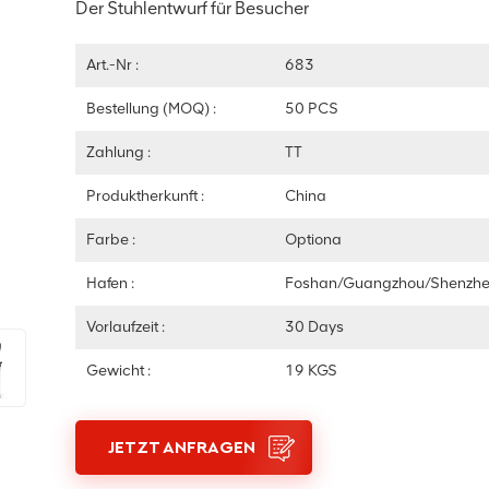
Der Stuhlentwurf für Besucher
Art.-Nr :
683
Bestellung (MOQ) :
50 PCS
Zahlung :
TT
Produktherkunft :
China
Farbe :
Optiona
Hafen :
Foshan/Guangzhou/Shenzh
Vorlaufzeit :
30 Days
Gewicht :
19 KGS
JETZT ANFRAGEN