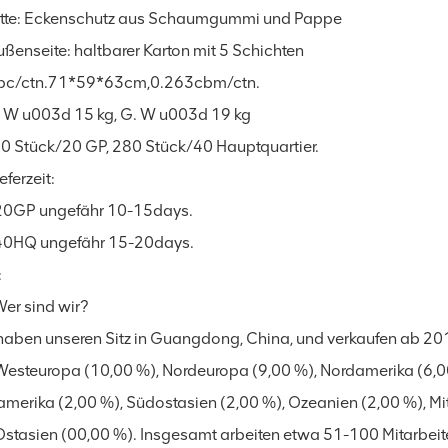
tte: Eckenschutz aus Schaumgummi und Pappe
ußenseite: haltbarer Karton mit 5 Schichten
pc/ctn.71*59*63cm,0.263cbm/ctn.
. W u003d 15 kg, G. W u003d 19 kg
20 Stück/20 GP, 280 Stück/40 Hauptquartier.
eferzeit:
20GP ungefähr 10-15days.
40HQ ungefähr 15-20days.
:
Wer sind wir?
haben unseren Sitz in Guangdong, China, und verkaufen ab 20
Westeuropa (10,00 %), Nordeuropa (9,00 %), Nordamerika (6,00
merika (2,00 %), Südostasien (2,00 %), Ozeanien (2,00 %), Mit
Ostasien (00,00 %). Insgesamt arbeiten etwa 51-100 Mitarbeite