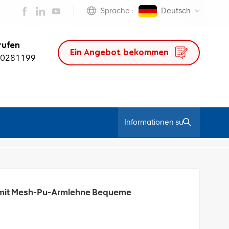
Sprache :
Deutsch
rufen
Ein Angebot bekommen
50281199
/
 Mesh-Stuhl
Myron Chair Office Ergonomischer Vistor-Stuhl Mit Mesh-Pu-Armlehne Bequeme Sitzgelegenheiten
l mit Mesh-Pu-Armlehne Bequeme