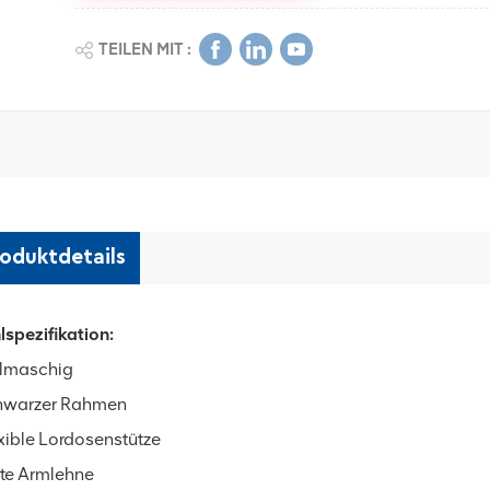
TEILEN MIT :
oduktdetails
lspezifikation:
llmaschig
hwarzer Rahmen
exible Lordosenstütze
ste Armlehne