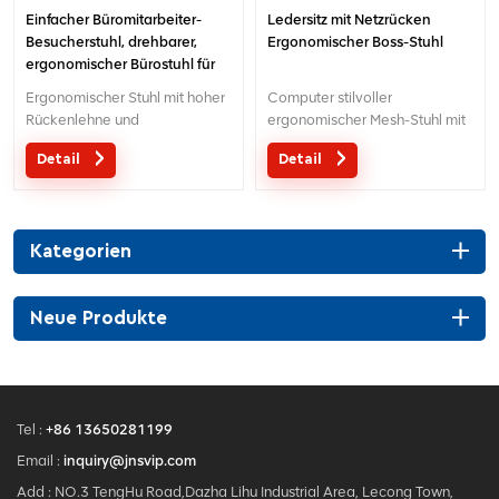
Einfacher Büromitarbeiter-
Ledersitz mit Netzrücken
Besucherstuhl, drehbarer,
Ergonomischer Boss-Stuhl
ergonomischer Bürostuhl für
Aufgaben aus Mesh
Ergonomischer Stuhl mit hoher
Computer stilvoller
Rückenlehne und
ergonomischer Mesh-Stuhl mit
Nassgleitfunktion.Dreidraht-
verstellbarer Kopfstütze für
Detail
Detail
Steuermechanismus mit
Chef oder Manager
Patentdesign.
Kategorien
Neue Produkte
Tel :
+86 13650281199
Email :
inquiry@jnsvip.com
Add : NO.3 TengHu Road,Dazha Lihu Industrial Area, Lecong Town,