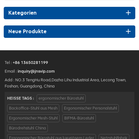
Kategorien
Neue Produkte
Tel :
+86 13650281199
Email :
inquiry@jnsvip.com
Add : NO.3 TengHu Road,Dazha Lihu Industrial Area, Lecong Town,
Foshan, Guangdong, China
HEISSE TAGS :
ergonomischer Bürostuhl
Backoffice-Stuhl aus Mesh
Ergonomischer Personalstuhl
Ergonomischer Mesh-Stuhl
BIFMA-Bürostuhl
Bürodrehstuhl China
Ergonomischer Bürostuhl aus luxuriösem Leder
Netzstuhlfabrik