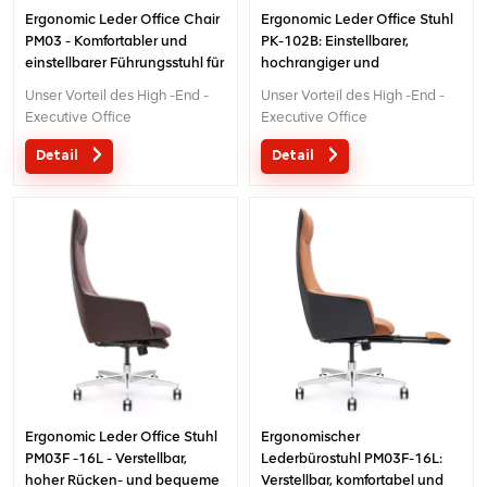
Ergonomic Leder Office Chair
Ergonomic Leder Office Stuhl
PM03 - Komfortabler und
PK-102B: Einstellbarer,
einstellbarer Führungsstuhl für
hochrangiger und
Büro/Heim
komfortabler Führungsstuhl für
Unser Vorteil des High -End -
Unser Vorteil des High -End -
Zuhause/Büro
Executive Office
Executive Office
Chair: Ursprüngliches Design
Chair: Ursprüngliches Design
Detail
Detail
mit Patent in China;
mit Patent in China;
Ergonomischer
Ergonomischer
Patentkonstruktionskontrollmechanismus; 5
Patentkonstruktionsdrahtsteuerun
Jahre Garantie;
Jahre Garantie;
Ergonomic Leder Office Stuhl
Ergonomischer
PM03F -16L - Verstellbar,
Lederbürostuhl PM03F-16L:
hoher Rücken- und bequeme
Verstellbar, komfortabel und