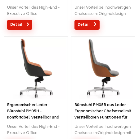
Sitzgelegenheiten für
langlebig für den Einsatz zu
Unser Vorteil des High -End -
Unser Vorteil bei hochwertigen
Büro-/Hausgebrauch
Hause/im Büro
Executive Office
Chefsesseln: Originaldesign
Chair: Ursprüngliches Design
mit Patent in
Detail
Detail
mit Patent in China;
China; Ergonomisch
Ergonomischer
gestalteter, patentierter
Patentkonstruktionskontrollmechanismus; 5
Drahtsteuerungsmechanismus; 5
Jahre Garantie;
Jahre Garantie;
Ergonomischer Leder -
Bürostuhl PM05B aus Leder –
Bürostuhl PM05H -
Ergonomischer Chefsessel mit
komfortabel, verstellbar und
verstellbaren Funktionen für
stilvoller Schreibtischstuhl für
Komfort und Stil
Unser Vorteil des High -End -
Unser Vorteil bei hochwertigen
lange Stunden
Executive Office
Chefsesseln:Originaldesign mit
Chair:Ursprüngliches Design
Patent in China;Ergonomischer,