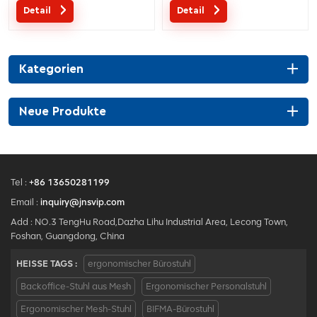
Detail
Detail
mit Patent in China;
patentierter
Ergonomischer
Drahtsteuerungsmechanismus;5
Patentkonstruktionsdrahtsteuerungsmechanismus;5
Jahre Garantie;
Jahre Garantie;
Kategorien
Neue Produkte
Tel :
+86 13650281199
Email :
inquiry@jnsvip.com
Add : NO.3 TengHu Road,Dazha Lihu Industrial Area, Lecong Town,
Foshan, Guangdong, China
HEISSE TAGS :
ergonomischer Bürostuhl
Backoffice-Stuhl aus Mesh
Ergonomischer Personalstuhl
Ergonomischer Mesh-Stuhl
BIFMA-Bürostuhl