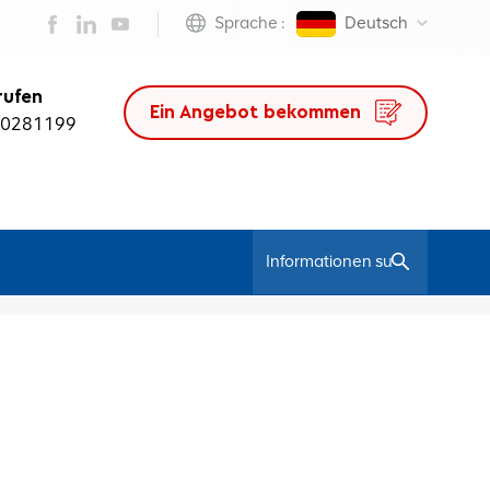
Sprache :
Deutsch
rufen
Ein Angebot bekommen
50281199
/
Heim
Bürostuhl China Hersteller Großhandel