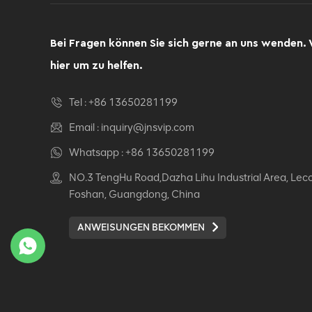
Computer Drehsessel
Ergonomischer
Bürostuhl
Bei Fragen können Sie sich gerne an uns wenden. 
DETAILS ANZEIGEN
hier um zu helfen.
Ergonomischer
Tel :
+86 13650281199
Lederstuhl Auding:
Ultimate Komfort für
Email :
inquiry@jnsvip.com
Büro- und
DETAILS ANZEIGEN
Whatsapp :
+86 13650281199
Hausgebrauch
NO.3 TengHu Road,Dazha Lihu Industrial Area, Lec
Auding Ergonomischer
Foshan, Guangdong, China
Lederstuhl: Stilvolle
Unterstützung für den
ANWEISUNGEN BEKOMMEN
ganzen Tag Komfort
DETAILS ANZEIGEN
Ergonomischer
Lederstuhl Auding -