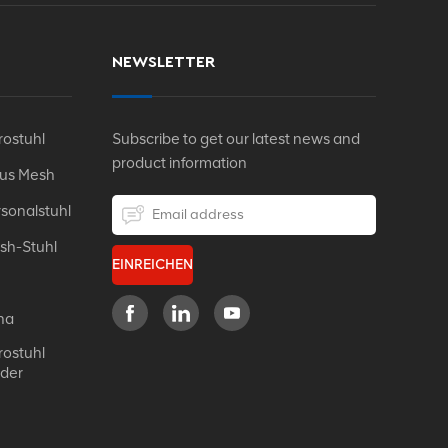
NEWSLETTER
ostuhl
Subscribe to get our latest news and
product information
Aus Mesh
sonalstuhl
sh-Stuhl
EINREICHEN
na
ostuhl
eder