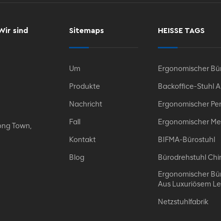
Wir sind
Sitemaps
HEISSE TAGS
Um
Ergonomischer Bür
Produkte
Backoffice-Stuhl 
Nachricht
Ergonomischer Per
Fall
Ergonomischer Me
ong Town,
Kontakt
BIFMA-Bürostuhl
Blog
Bürodrehstuhl Chi
Ergonomischer Bür
Aus Luxuriösem L
Netzstuhlfabrik