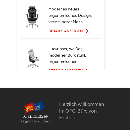
Modernes neues
ergonomisches Design,
verstellbarer Mesh-
Büro-Ergo-Stuhl
DETAILS ANZEIGEN
Luxuriöser, weißer,
moderner Bürostuhl,
ergonomischer
Chefsessel mit Mesh-
DETAILS ANZEIGEN
Metallmaterial für den
Bürogebrauch
Ergonomische
Bürostühle mit neuem
Design und hoher
Herzlich willkommen
Qualität zum Fabrikpreis
im OFC-Büro von
DETAILS ANZEIGEN
Foshan!
Bequeme Möbel