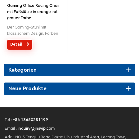
Gaming Office Racing Chair
mit Fußstütze in orange-rot-
grauer Farbe
Der Gaming-Stuhl mit
klassischem Design, Farben
sind optional für Rot, Orange,
Detail
Grau usw.
Kategorien
Neue Produkte
Tel :
+86 13650281199
Email :
inquiry@jnsvip.com
Add : NO.3 TengHu Road,Dazha Lihu Industrial Area, Lecong Town,