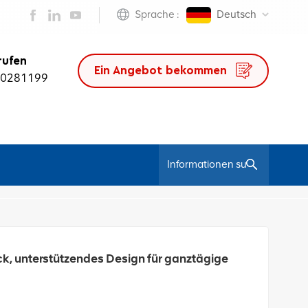
Sprache :
Deutsch
rufen
Ein Angebot bekommen
50281199
/
Ledersessel
Premium Ergonomic Leder Office Stuhl-High Back, Unterstützendes Design Für Ganztägige Komfort
k, unterstützendes Design für ganztägige