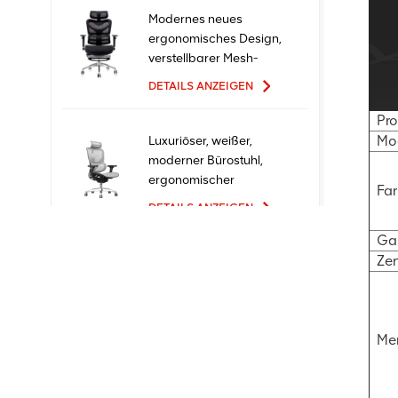
Modernes neues
ergonomisches Design,
verstellbarer Mesh-
Büro-Ergo-Stuhl
DETAILS ANZEIGEN
Pr
Mo
Luxuriöser, weißer,
moderner Bürostuhl,
ergonomischer
Fa
Chefsessel mit Mesh-
DETAILS ANZEIGEN
Metallmaterial für den
Bürogebrauch
Gar
Zer
Ergonomische
Bürostühle mit neuem
Design und hoher
Qualität zum Fabrikpreis
DETAILS ANZEIGEN
Me
Bequeme Möbel