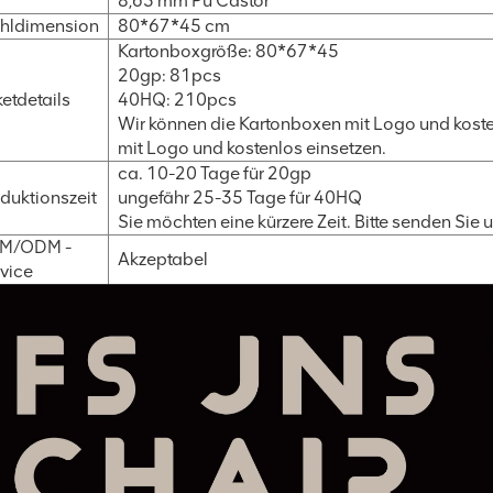
8,65 mm Pu Castor
hldimension
80*67*45 cm
Kartonboxgröße: 80*67*45
20gp: 81pcs
etdetails
40HQ: 210pcs
Wir können die Kartonboxen mit Logo und koste
mit Logo und kostenlos einsetzen.
ca. 10-20 Tage für 20gp
duktionszeit
ungefähr 25-35 Tage für 40HQ
Sie möchten eine kürzere Zeit. Bitte senden Sie 
M/ODM -
Akzeptabel
vice