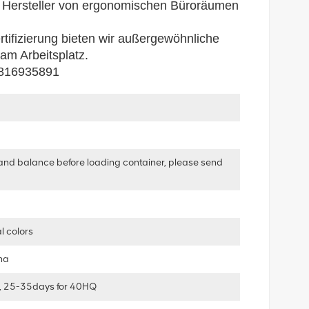
der Hersteller von ergonomischen Büroräumen
tifizierung bieten wir außergewöhnliche
 am Arbeitsplatz.
15816935891
and balance before loading container, please send
l colors
ha
, 25-35days for 40HQ