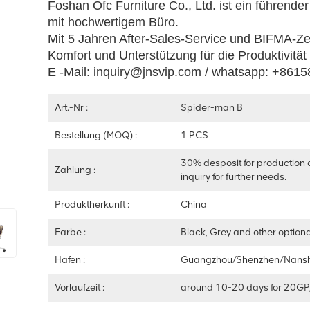
Foshan Ofc Furniture Co., Ltd. ist ein führen
mit hochwertigem Büro.
Mit 5 Jahren After-Sales-Service und BIFMA-Zer
Komfort und Unterstützung für die Produktivität
E -Mail: inquiry@jnsvip.com / whatsapp: +86
Art.-Nr :
Spider-man B
Bestellung (MOQ) :
1 PCS
30% desposit for production 
Zahlung :
inquiry for further needs.
Produktherkunft :
China
Farbe :
Black, Grey and other optiona
Hafen :
Guangzhou/Shenzhen/Nans
Vorlaufzeit :
around 10-20 days for 20GP