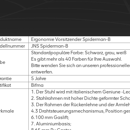
oduktname
Ergonomie Vorsitzender Spiderman-B
dellnummer
JNS Spiderman-B
Standardpopuläre Farbe: Schwarz, grau, weiß
Es gibt mehr als 40 Farben für Ihre Auswahl.
rbe
Bitte wenden Sie sich an unseren professionelle
entwerfen.
antie
5 Jahre
tifikat
Bifma
1. Der Stuhl wird mit italienischem Geniune -Le
2. Stahlrahmen mit hoher Dichte geformter Sch
3. Der Rahmen der Rückenlehne und der Armleh
rkmale
4.3 Drahtsteuerungsmechanismus, Position gesper
6.100 mm Gaslift;
7. Aluminiumbasis;