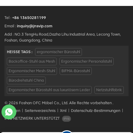
Tel :
+86 13650281199
Email :
inquiry@jnsvip.com
Add : NO.3 TengHu Road,Dazha Lihu Industrial Area, Lecong Town,
Foshan, Guangdong, China
HEISSE TAGS :
ergonomischer Bürostuhl
Backoffice-Stuhl aus Mesh
Ergonomischer Personalstuhl
Ergonomischer Mesh-Stuhl
BIFMA-Bürostuhl
Bürodrehstuhl China
Ergonomischer Bürostuhl aus luxuriösem Leder
Netzstuhlfabrik
© 2026 Foshan OFC Möbel Co., Ltd. Alle Rechte vorbehalten .
Bloggen
|
Seitenverzeichnis
|
Xml
|
Datenschutz-Bestimmungen
|
IPv6 NETZWERK UNTERSTÜTZT