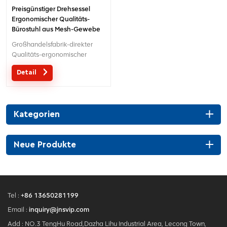
Preisgünstiger Drehsessel
Ergonomischer Qualitäts-
Bürostuhl aus Mesh-Gewebe
Großhandelsfabrik-direkter
Qualitäts-ergonomischer
Entwurfsbüro-Ineinander
Detail
greifenstuhl MOQ ist EIN Stück,
große Quantität mit großem
Diskont.Maßgeschneiderter
Service mit Ihren Bedürfnissen
Kategorien
ist akzeptabel.
Neue Produkte
Tel :
+86 13650281199
Email :
inquiry@jnsvip.com
Add : NO.3 TengHu Road,Dazha Lihu Industrial Area, Lecong Town,