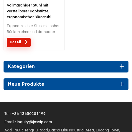
Vollmaschiger Stuhl mit
verstellbarer Kopfstütze,
ergonomischer Bürostuhl
Ergonomischer Stuhl mit hoher
Rückenlehne und drehbarer
3D-
Detail
Kopfstütze.Multifunktionsstuhl
mit kreativem Design 3D-
Kopfstütze.
Kategorien
Neue Produkte
Tel :
+86 13650281199
Email :
inquiry@jnsvip.com
Add : NO.3 TengHu Road,Dazha Lihu Industrial Area, Lecong Town,