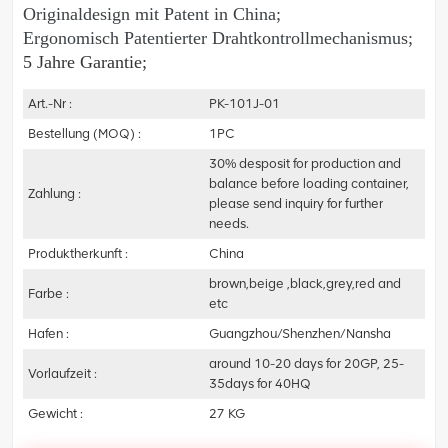
Originaldesign mit Patent in China;
Ergonomisch
Patentierter Drahtkontrollmechanismus;
5 Jahre Garantie;
Art.-Nr :
PK-101J-01
Bestellung (MOQ) :
1PC
30% desposit for production and
balance before loading container,
Zahlung :
please send inquiry for further
needs.
Produktherkunft :
China
brown,beige ,black,grey,red and
Farbe :
etc
Hafen :
Guangzhou/Shenzhen/Nansha
around 10-20 days for 20GP, 25-
Vorlaufzeit :
35days for 40HQ
Gewicht :
27 KG