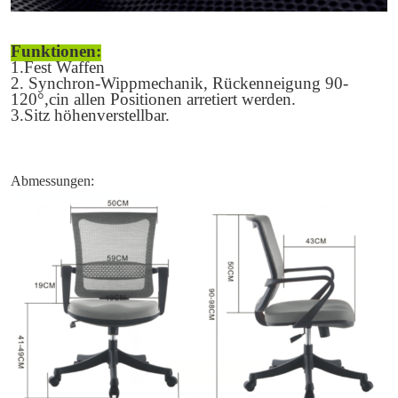
Funktionen:
1
.
Fest
Waffen
2
. Synchron-Wippmechanik, Rückenneigung 90-
1
20
°,
c
in allen Positionen arretiert werden.
3.Sitz höhenverstellbar.
Abmessungen: