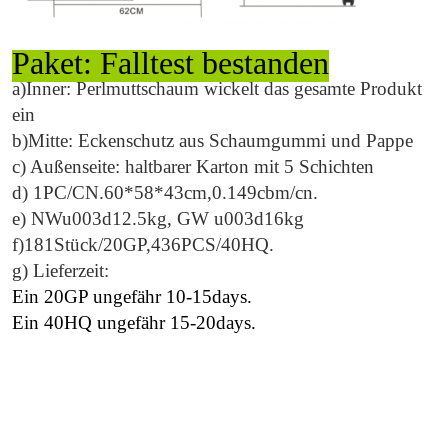
Paket: Falltest bestanden
a)Inner: Perlmuttschaum wickelt das gesamte Produkt
ein
b)Mitte: Eckenschutz aus Schaumgummi und Pappe
c) Außenseite: haltbarer Karton mit 5 Schichten
d) 1PC/CN.
60
*
58
*
43
cm,0.
149
cbm/cn.
e) NWu003d
12.5
kg, GW u003d
16
kg
f)
181
Stück/20GP,
436
PCS/40HQ.
g) Lieferzeit:
Ein 20GP ungefähr 10-15days.
Ein 40HQ ungefähr 15-20days.