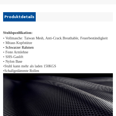
Produktdetails
Stuhlspezifikation:
• Vollmasche
: Taiwan Mesh, Anti-Crack.Breathable, Feuerbeständigkeit
• Mit
aus
Kopfstütze
•
Schwarzer Rahmen
•
Feste Armlehne
• SHS-Gaslift
•
Nylon
Base
•
Stuhl
kann mehr als laden
150
KGS
•
Schallgedämmte Rollen