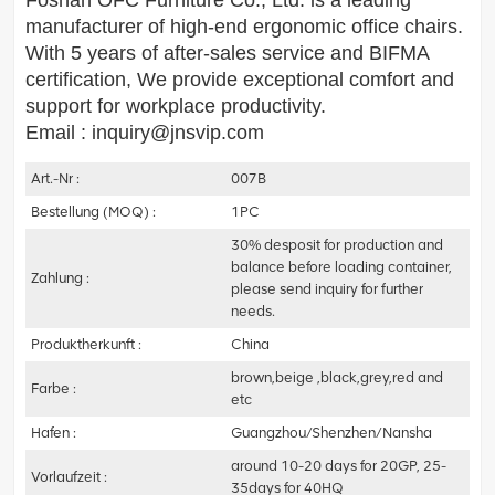
Foshan OFC Furniture Co., Ltd. is a leading
manufacturer of high-end ergonomic office chairs.
With 5 years of after-sales service and BIFMA
certification, We provide exceptional comfort and
support for workplace productivity.
Email : inquiry@jnsvip.com
Art.-Nr :
007B
Bestellung (MOQ) :
1PC
30% desposit for production and
balance before loading container,
Zahlung :
please send inquiry for further
needs.
Produktherkunft :
China
brown,beige ,black,grey,red and
Farbe :
etc
Hafen :
Guangzhou/Shenzhen/Nansha
around 10-20 days for 20GP, 25-
Vorlaufzeit :
35days for 40HQ