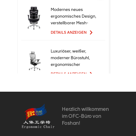
Modernes neues
ergonomisches Design,
verstellbarer Mesh-
Büro-Ergo-Stuhl
DETAILS ANZEIGEN
Luxuriöser, weißer,
moderner Bürostuhl,
ergonomischer
Chefsessel mit Mesh-
DETAILS ANZEIGEN
Metallmaterial für den
Bürogebrauch
Ergonomische
Bürostühle mit neuem
Design und hoher
Herzlich willkommen
Qualität zum Fabrikpreis
im OFC-Büro von
DETAILS ANZEIGEN
Foshan!
Bequeme Möbel