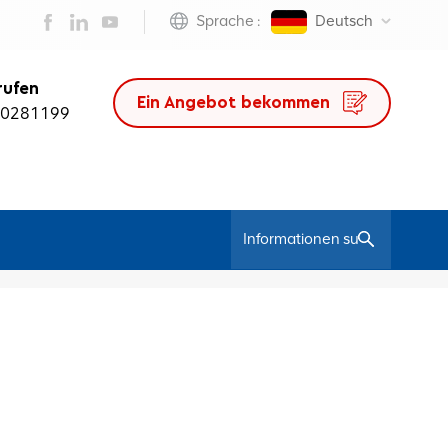
Sprache :
Deutsch
rufen
Ein Angebot bekommen
50281199
/
Heim
Computer Stilvoller Netzstuhl