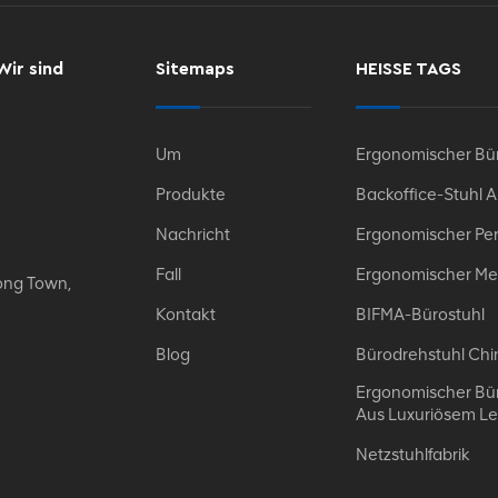
Wir sind
Sitemaps
HEISSE TAGS
Um
Ergonomischer Bür
Produkte
Backoffice-Stuhl 
Nachricht
Ergonomischer Per
Fall
Ergonomischer Me
ong Town,
Kontakt
BIFMA-Bürostuhl
Blog
Bürodrehstuhl Chi
Ergonomischer Bür
Aus Luxuriösem L
Netzstuhlfabrik