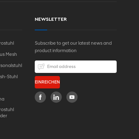
NEWSLETTER
ostuhl
Subscribe to get our latest news and
product information
Aus Mesh
sonalstuhl
sh-Stuhl
EINREICHEN
na
ostuhl
eder