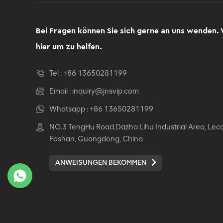
Computer Drehsessel
Ergonomischer
Bürostuhl
Bei Fragen können Sie sich gerne an uns wenden. 
DETAILS ANZEIGEN
hier um zu helfen.
Ergonomischer
Tel :
+86 13650281199
Lederstuhl Auding:
Ultimate Komfort für
Email :
inquiry@jnsvip.com
Büro- und
DETAILS ANZEIGEN
Whatsapp :
+86 13650281199
Hausgebrauch
NO.3 TengHu Road,Dazha Lihu Industrial Area, Lec
Auding Ergonomischer
Foshan, Guangdong, China
Lederstuhl: Stilvolle
Unterstützung für den
ANWEISUNGEN BEKOMMEN
ganzen Tag Komfort
DETAILS ANZEIGEN
Ergonomischer
Lederstuhl Auding -