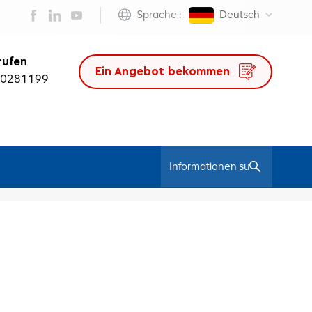
Sprache :
Deutsch
rufen
Ein Angebot bekommen
50281199
/
Heim
Modernes Büronetz China