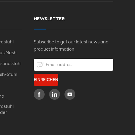
NEWSLETTER
ostuhl
Subscribe to get our latest news and
product information
Aus Mesh
sonalstuhl
sh-Stuhl
EINREICHEN
na
ostuhl
eder