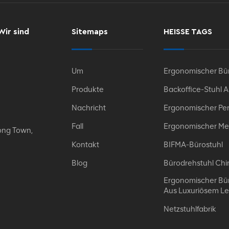
Wir sind
Sitemaps
HEISSE TAGS
Um
Ergonomischer Bür
Produkte
Backoffice-Stuhl 
Nachricht
Ergonomischer Per
Fall
Ergonomischer Me
ong Town,
Kontakt
BIFMA-Bürostuhl
Blog
Bürodrehstuhl Chi
Ergonomischer Bür
Aus Luxuriösem L
Netzstuhlfabrik