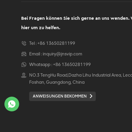
Computer Drehsessel
Ergonomischer
Bürostuhl
Bei Fragen können Sie sich gerne an uns wenden. 
DETAILS ANZEIGEN
hier um zu helfen.
Ergonomischer
Tel :
+86 13650281199
Lederstuhl Auding:
Ultimate Komfort für
Email :
inquiry@jnsvip.com
Büro- und
DETAILS ANZEIGEN
Whatsapp :
+86 13650281199
Hausgebrauch
NO.3 TengHu Road,Dazha Lihu Industrial Area, Lec
Auding Ergonomischer
Foshan, Guangdong, China
Lederstuhl: Stilvolle
Unterstützung für den
ANWEISUNGEN BEKOMMEN
ganzen Tag Komfort
DETAILS ANZEIGEN
Ergonomischer
Lederstuhl Auding -