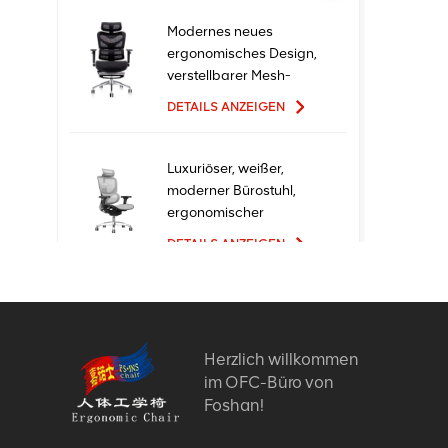
Modernes neues
ergonomisches Design,
verstellbarer Mesh-
Büro-Ergo-Stuhl
DETAILS ANZEIGEN
Luxuriöser, weißer,
moderner Bürostuhl,
ergonomischer
Chefsessel mit Mesh-
DETAILS ANZEIGEN
Metallmaterial für den
Bürogebrauch
Ergonomische
Bürostühle mit neuem
Design und hoher
Herzlich willkommen
Qualität zum Fabrikpreis
im OFC-Büro von
DETAILS ANZEIGEN
Foshan!
Bequeme Möbel