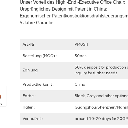
Unser Vorteil des High -End -Executive Office Chair:
Ursprüngliches Design mit Patent in China;
Ergonomischer Patentkonstruktionsdrahtsteuerungs
5 Jahre Garantie;
Art.-Nr :
PM05H
Bestellung (MOQ) :
50pcs
30% desposit for production 
Zahlung :
inquiry for further needs.
Produktherkunft :
China
Farbe :
Black, Grey and other optiona
Hafen :
Guangzhou/Shenzhen/Nans
Vorlaufzeit :
around 10-20 days for 20GP