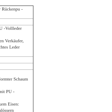
r Rückenpu -
U -Vollleder
en Verkäufer,
chtes Leder
eformter Schaum
mit PU -
kem Eisen:
hlössern