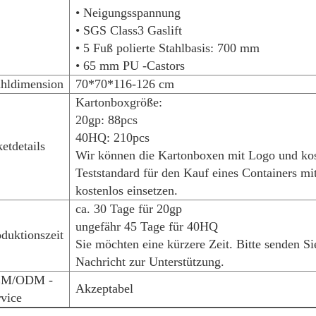
• Neigungsspannung
• SGS Class3 Gaslift
• 5 Fuß polierte Stahlbasis: 700 mm
• 65 mm PU -Castors
uhldimension
70*70*116-126 cm
Kartonboxgröße:
20gp: 88pcs
40HQ: 210pcs
etdetails
Wir können die Kartonboxen mit Logo und kos
Teststandard für den Kauf eines Containers m
kostenlos einsetzen.
ca. 30 Tage für 20gp
ungefähr 45 Tage für 40HQ
duktionszeit
Sie möchten eine kürzere Zeit. Bitte senden Si
Nachricht zur Unterstützung.
M/ODM -
Akzeptabel
vice