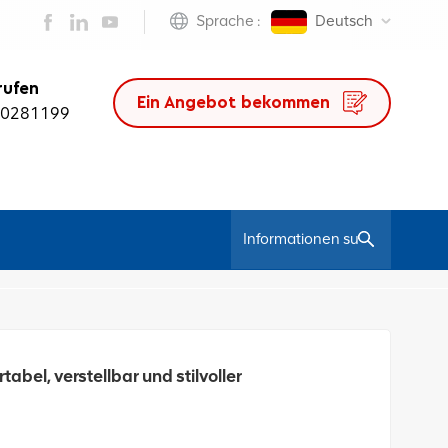
Sprache :
Deutsch
rufen
Ein Angebot bekommen
50281199
/
Ledersessel
Ergonomischer Leder -Bürostuhl PM05H - Komfortabel, Verstellbar Und Stilvoller Schreibtischstuhl Für Lange Stunden
bel, verstellbar und stilvoller