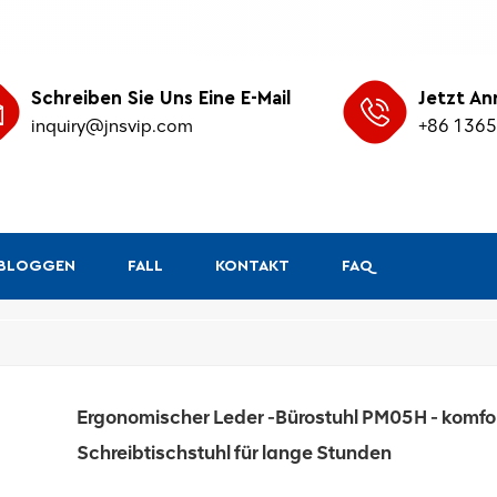
Schreiben Sie Uns Eine E-Mail
Jetzt An
inquiry@jnsvip.com
+86 136
&BLOGGEN
FALL
KONTAKT
FAQ
/
Heim
Ergonomischer Leder -Bürostuhl PM05H - komforta
Schreibtischstuhl für lange Stunden