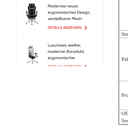
Modernes neues
ergonomisches Design,
verstellbarer Mesh-
Büro-Ergo-Stuhl
DETAILS ANZEIGEN
St
Luxuriöser, weißer,
moderner Bürostuhl,
ergonomischer
Pak
Chefsessel mit Mesh-
DETAILS ANZEIGEN
Metallmaterial für den
Bürogebrauch
Ergonomische
Bürostühle mit neuem
Pro
Design und hoher
Qualität zum Fabrikpreis
DETAILS ANZEIGEN
OE
Ser
Bequeme Möbel