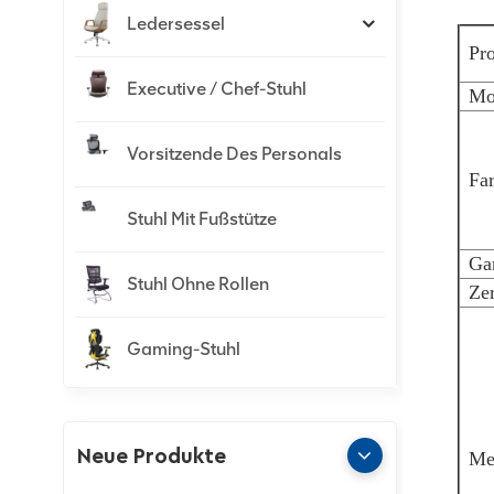
Ledersessel
Pr
Executive / Chef-Stuhl
Mo
Vorsitzende Des Personals
Fa
Stuhl Mit Fußstütze
Gar
Stuhl Ohne Rollen
Zer
Gaming-Stuhl
Neue Produkte
Me