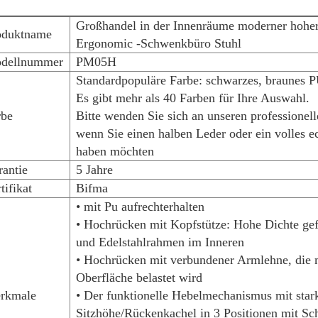
Großhandel in der Innenräume moderner hohe
oduktname
Ergonomic -Schwenkbüro Stuhl
dellnummer
PM05H
Standardpopuläre Farbe: schwarzes, braunes P
Es gibt mehr als 40 Farben für Ihre Auswahl.
rbe
Bitte wenden Sie sich an unseren professionell
wenn Sie einen halben Leder oder ein volles e
haben möchten
antie
5 Jahre
tifikat
Bifma
• mit Pu aufrechterhalten
• Hochrücken mit Kopfstütze: Hohe Dichte g
und Edelstahlrahmen im Inneren
• Hochrücken mit verbundener Armlehne, die 
Oberfläche belastet wird
rkmale
• Der funktionelle Hebelmechanismus mit star
Sitzhöhe/Rückenkachel in 3 Positionen mit Sc