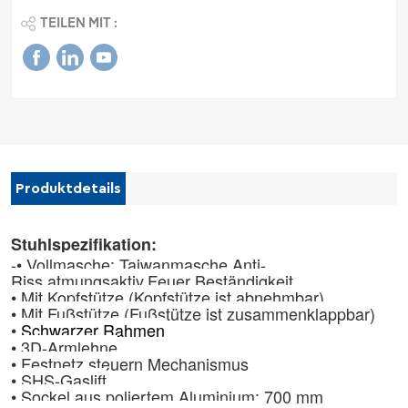
TEILEN MIT :
Produktdetails
Stuhlspezifikation:
-• Vollmasche: Taiwanmasche,
Anti-
Riss
.atmungsaktiv,
Feuer Beständigkeit
• Mit Kopfstütze (Kopfstütze ist abnehmbar)
• Mit Fußstütze (Fußstütze ist zusammenklappbar)
•
Schwarzer Rahmen
• 3D-Armlehne
• Festnetz
steuern
Mechanismus
• SHS-Gaslift
• Sockel aus poliertem Aluminium: 700 mm