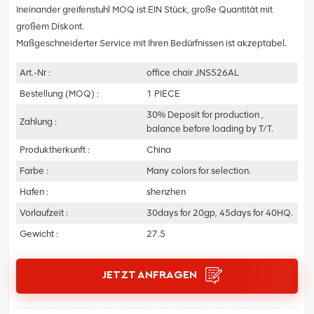
Ineinander greifenstuhl MOQ ist EIN Stück, große Quantität mit
großem Diskont.
Maßgeschneiderter Service mit Ihren Bedürfnissen ist akzeptabel.
Art.-Nr :
office chair JNS526AL
Bestellung (MOQ) :
1 PIECE
30% Deposit for production ,
Zahlung :
balance before loading by T/T.
Produktherkunft :
China
Farbe :
Many colors for selection.
Hafen :
shenzhen
Vorlaufzeit :
30days for 20gp, 45days for 40HQ.
Gewicht :
27.5
JETZT ANFRAGEN