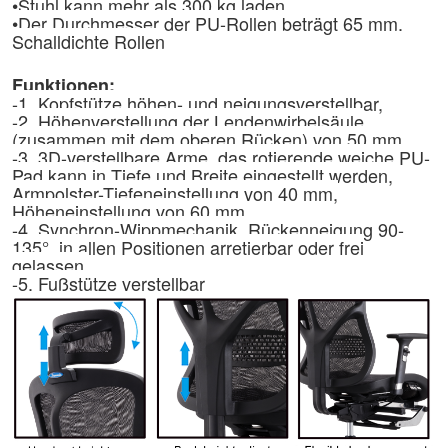
•
Stuhl kann mehr als 300 kg laden
•
Der Durchmesser der PU-Rollen beträgt 65 mm.
Schalldichte Rollen
Funktionen:
-1. Kopfstütze höhen- und neigungsverstellbar,
-2. Höhenverstellung der Lendenwirbelsäule
(zusammen mit dem oberen Rücken) von 50 mm
-3. 3D-verstellbare Arme, das rotierende weiche PU-
Pad kann in Tiefe und Breite eingestellt werden,
Armpolster-Tiefeneinstellung von 40 mm,
Höheneinstellung von 60 mm
-4. Synchron-Wippmechanik, Rückenneigung 90-
135°, in allen Positionen arretierbar oder frei
gelassen.
-5. Fußstütze verstellbar